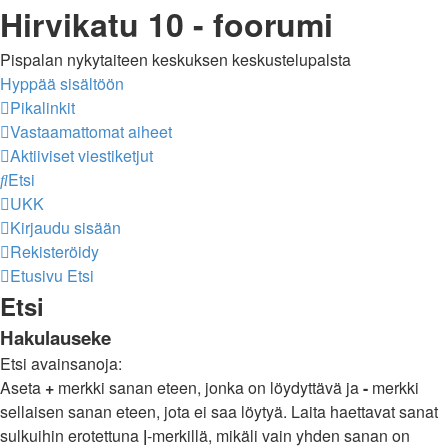
Hirvikatu 10 - foorumi
Pispalan nykytaiteen keskuksen keskustelupalsta
Hyppää sisältöön
Pikalinkit
Vastaamattomat aiheet
Aktiiviset viestiketjut
Etsi
UKK
Kirjaudu sisään
Rekisteröidy
Etusivu
Etsi
Etsi
Hakulauseke
Etsi avainsanoja:
Aseta
+
merkki sanan eteen, jonka on löydyttävä ja
-
merkki
sellaisen sanan eteen, jota ei saa löytyä. Laita haettavat sanat
sulkuihin erotettuna
|
-merkillä, mikäli vain yhden sanan on