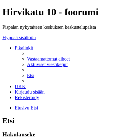
Hirvikatu 10 - foorumi
Pispalan nykytaiteen keskuksen keskustelupalsta
Hyppää sisältöön
Pikalinkit
Vastaamattomat aiheet
Aktiiviset viestiketjut
Etsi
UKK
Kirjaudu sisään
Rekisteröidy
Etusivu
Etsi
Etsi
Hakulauseke