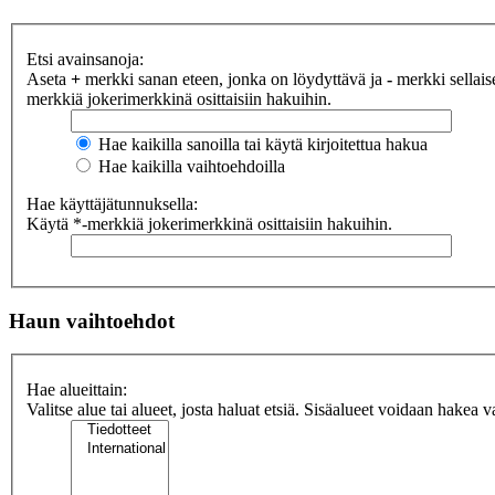
Etsi avainsanoja:
Aseta
+
merkki sanan eteen, jonka on löydyttävä ja
-
merkki sellaise
merkkiä jokerimerkkinä osittaisiin hakuihin.
Hae kaikilla sanoilla tai käytä kirjoitettua hakua
Hae kaikilla vaihtoehdoilla
Hae käyttäjätunnuksella:
Käytä *-merkkiä jokerimerkkinä osittaisiin hakuihin.
Haun vaihtoehdot
Hae alueittain:
Valitse alue tai alueet, josta haluat etsiä. Sisäalueet voidaan hakea v