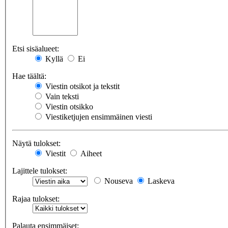
Etsi sisäalueet:
Kyllä
Ei
Hae täältä:
Viestin otsikot ja tekstit
Vain teksti
Viestin otsikko
Viestiketjujen ensimmäinen viesti
Näytä tulokset:
Viestit
Aiheet
Lajittele tulokset:
Nouseva
Laskeva
Rajaa tulokset:
Palauta ensimmäiset: