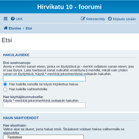
Hirvikatu 10 - foorumi
UKK
Rekisteröidy
Kirjaudu sisään
Etusivu
Etsi
Etsi
HAKULAUSEKE
Etsi avainsanoja:
Aseta
+
merkki sanan eteen, jonka on löydyttävä ja
-
merkki sellaisen sanan eteen, jota
ei saa löytyä. Laita haettavat sanat sulkuihin erotettuna
|
-merkillä, mikäli vain yhden
sanan on löydyttävä. Käytä *-merkkiä jokerimerkkinä osittaisiin hakuihin.
Hae kaikilla sanoilla tai käytä kirjoitettua hakua
Hae kaikilla vaihtoehdoilla
Hae käyttäjätunnuksella:
Käytä *-merkkiä jokerimerkkinä osittaisiin hakuihin.
HAUN VAIHTOEHDOT
Hae alueittain:
Valitse alue tai alueet, josta haluat etsiä. Sisäalueet voidaan hakea valitsemalla se
alapuolelta.