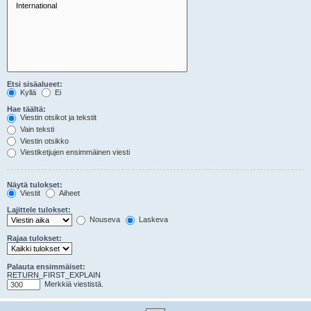
Etsi sisäalueet:
Kyllä
Ei
Hae täältä:
Viestin otsikot ja tekstit
Vain teksti
Viestin otsikko
Viestiketjujen ensimmäinen viesti
Näytä tulokset:
Viestit
Aiheet
Lajittele tulokset:
Nouseva
Laskeva
Rajaa tulokset:
Palauta ensimmäiset:
RETURN_FIRST_EXPLAIN
Merkkiä viestistä.