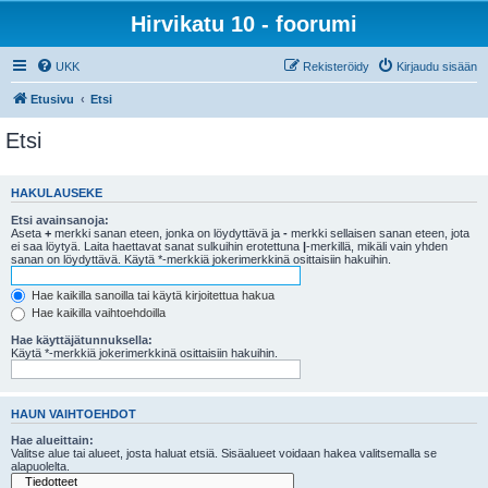
Hirvikatu 10 - foorumi
UKK
Rekisteröidy
Kirjaudu sisään
Etusivu
Etsi
Etsi
HAKULAUSEKE
Etsi avainsanoja:
Aseta
+
merkki sanan eteen, jonka on löydyttävä ja
-
merkki sellaisen sanan eteen, jota
ei saa löytyä. Laita haettavat sanat sulkuihin erotettuna
|
-merkillä, mikäli vain yhden
sanan on löydyttävä. Käytä *-merkkiä jokerimerkkinä osittaisiin hakuihin.
Hae kaikilla sanoilla tai käytä kirjoitettua hakua
Hae kaikilla vaihtoehdoilla
Hae käyttäjätunnuksella:
Käytä *-merkkiä jokerimerkkinä osittaisiin hakuihin.
HAUN VAIHTOEHDOT
Hae alueittain:
Valitse alue tai alueet, josta haluat etsiä. Sisäalueet voidaan hakea valitsemalla se
alapuolelta.