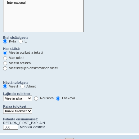
Etsi sisäalueet:
Kyllä
Ei
Hae täältä:
Viestin otsikot ja tekstit
Vain teksti
Viestin otsikko
Viestiketjujen ensimmäinen viesti
Näytä tulokset:
Viestit
Aiheet
Lajittele tulokset:
Nouseva
Laskeva
Rajaa tulokset:
Palauta ensimmäiset:
RETURN_FIRST_EXPLAIN
Merkkiä viestistä.