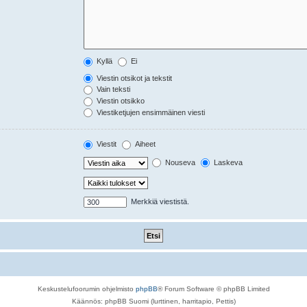
Kyllä
Ei
Viestin otsikot ja tekstit
Vain teksti
Viestin otsikko
Viestiketjujen ensimmäinen viesti
Viestit
Aiheet
Nouseva
Laskeva
Merkkiä viestistä.
Keskustelufoorumin ohjelmisto
phpBB
® Forum Software © phpBB Limited
Käännös: phpBB Suomi (lurttinen, harritapio, Pettis)