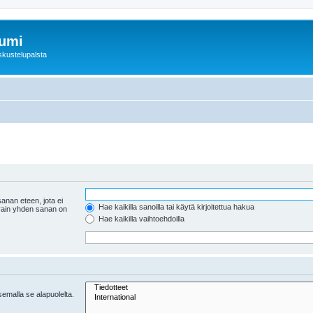
rumi
skustelupalsta
anan eteen, jota ei
Hae kaikilla sanoilla tai käytä kirjoitettua hakua
 vain yhden sanan on
Hae kaikilla vaihtoehdoilla
tsemalla se alapuolelta.