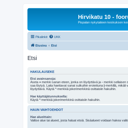
Hirvikatu 10 - foo
Pispalan nykytaiteen keskuksen ke
Pikalinkit
UKK
Etusivu
Etsi
Etsi
HAKULAUSEKE
Etsi avainsanoja:
Aseta
+
merkki sanan eteen, jonka on löydyttävä ja
-
merkki sellaisen s
saa löytyä. Laita haettavat sanat sulkuihin erotettuna
|
-merkillä, mikäli
löydyttävä. Käytä *-merkkiä jokerimerkkinä osittaisiin hakuihin.
Hae käyttäjätunnuksella:
Käytä *-merkkiä jokerimerkkinä osittaisiin hakuihin.
HAUN VAIHTOEHDOT
Hae alueittain:
Valitse alue tai alueet, josta haluat etsiä. Sisäalueet voidaan hakea vali