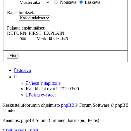
Nouseva
Laskeva
Rajaa tulokset:
Palauta ensimmäiset:
RETURN_FIRST_EXPLAIN
Merkkiä viestistä.
Etusivu
Viesti Ylläpidolle
Kaikki ajat ovat
UTC+03:00
Poista evästeet
Keskustelufoorumin ohjelmisto
phpBB
® Forum Software © phpBB
Limited
Käännös: phpBB Suomi (lurttinen, harritapio, Pettis)
Yksityisyys
|
Ehdot