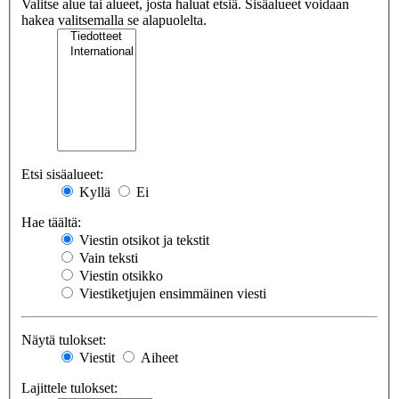
Valitse alue tai alueet, josta haluat etsiä. Sisäalueet voidaan
hakea valitsemalla se alapuolelta.
Etsi sisäalueet:
Kyllä
Ei
Hae täältä:
Viestin otsikot ja tekstit
Vain teksti
Viestin otsikko
Viestiketjujen ensimmäinen viesti
Näytä tulokset:
Viestit
Aiheet
Lajittele tulokset: