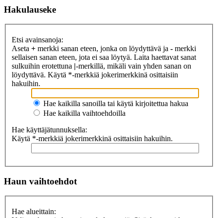
Hakulauseke
Etsi avainsanoja:
Aseta
+
merkki sanan eteen, jonka on löydyttävä ja
-
merkki
sellaisen sanan eteen, jota ei saa löytyä. Laita haettavat sanat
sulkuihin erotettuna
|
-merkillä, mikäli vain yhden sanan on
löydyttävä. Käytä *-merkkiä jokerimerkkinä osittaisiin
hakuihin.
Hae kaikilla sanoilla tai käytä kirjoitettua hakua
Hae kaikilla vaihtoehdoilla
Hae käyttäjätunnuksella:
Käytä *-merkkiä jokerimerkkinä osittaisiin hakuihin.
Haun vaihtoehdot
Hae alueittain: