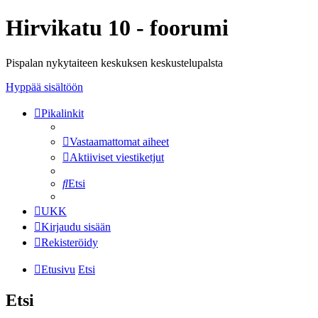
Hirvikatu 10 - foorumi
Pispalan nykytaiteen keskuksen keskustelupalsta
Hyppää sisältöön
Pikalinkit
Vastaamattomat aiheet
Aktiiviset viestiketjut
Etsi
UKK
Kirjaudu sisään
Rekisteröidy
Etusivu
Etsi
Etsi