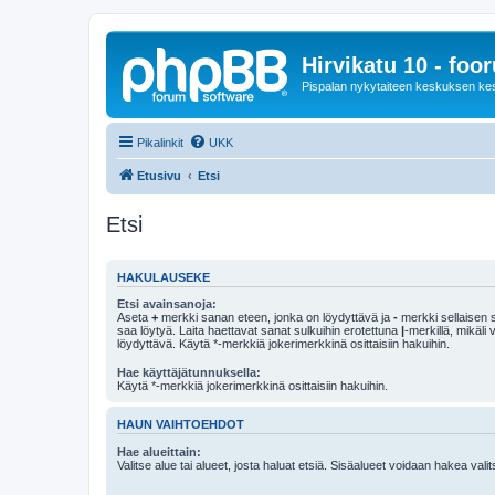
Hirvikatu 10 - foo
Pispalan nykytaiteen keskuksen ke
Pikalinkit
UKK
Etusivu
Etsi
Etsi
HAKULAUSEKE
Etsi avainsanoja:
Aseta
+
merkki sanan eteen, jonka on löydyttävä ja
-
merkki sellaisen s
saa löytyä. Laita haettavat sanat sulkuihin erotettuna
|
-merkillä, mikäli
löydyttävä. Käytä *-merkkiä jokerimerkkinä osittaisiin hakuihin.
Hae käyttäjätunnuksella:
Käytä *-merkkiä jokerimerkkinä osittaisiin hakuihin.
HAUN VAIHTOEHDOT
Hae alueittain:
Valitse alue tai alueet, josta haluat etsiä. Sisäalueet voidaan hakea vali