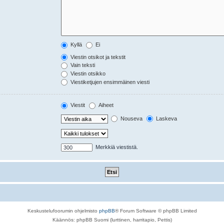
Kyllä
Ei
Viestin otsikot ja tekstit
Vain teksti
Viestin otsikko
Viestiketjujen ensimmäinen viesti
Viestit
Aiheet
Nouseva
Laskeva
Merkkiä viestistä.
Keskustelufoorumin ohjelmisto
phpBB
® Forum Software © phpBB Limited
Käännös: phpBB Suomi (lurttinen, harritapio, Pettis)