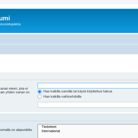
rumi
skustelupalsta
anan eteen, jota ei
Hae kaikilla sanoilla tai käytä kirjoitettua hakua
 vain yhden sanan on
Hae kaikilla vaihtoehdoilla
tsemalla se alapuolelta.