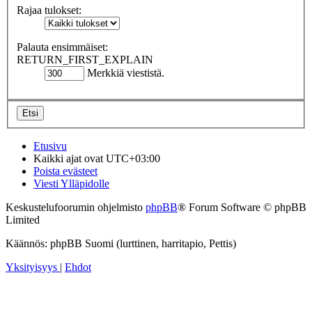
Rajaa tulokset:
Palauta ensimmäiset:
RETURN_FIRST_EXPLAIN
Merkkiä viestistä.
Etusivu
Kaikki ajat ovat
UTC+03:00
Poista evästeet
Viesti Ylläpidolle
Keskustelufoorumin ohjelmisto
phpBB
® Forum Software © phpBB
Limited
Käännös: phpBB Suomi (lurttinen, harritapio, Pettis)
Yksityisyys
|
Ehdot