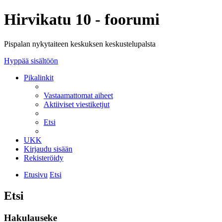
Hirvikatu 10 - foorumi
Pispalan nykytaiteen keskuksen keskustelupalsta
Hyppää sisältöön
Pikalinkit
Vastaamattomat aiheet
Aktiiviset viestiketjut
Etsi
UKK
Kirjaudu sisään
Rekisteröidy
Etusivu
Etsi
Etsi
Hakulauseke