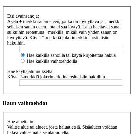
Etsi avainsanoja:
Aseta
+
merkki sanan eteen, jonka on löydyttävä ja
-
merkki
sellaisen sanan eteen, jota ei saa löytyä. Laita haettavat sanat
sulkuihin erotettuna
|
-merkillä, mikäli vain yhden sanan on
löydyttävä. Käytä *-merkkiä jokerimerkkinä osittaisiin
hakuihin.
Hae kaikilla sanoilla tai käytä kirjoitettua hakua
Hae kaikilla vaihtoehdoilla
Hae käyttäjätunnuksella:
Käytä *-merkkiä jokerimerkkinä osittaisiin hakuihin.
Haun vaihtoehdot
Hae alueittain:
Valitse alue tai alueet, josta haluat etsiä. Sisäalueet voidaan
hakea valitsemalla se alapuolelta.