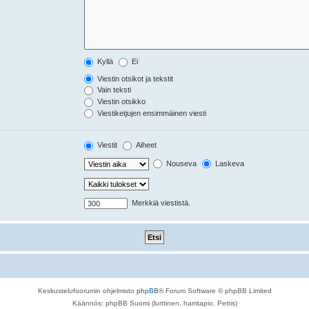
Kyllä
Ei
Viestin otsikot ja tekstit
Vain teksti
Viestin otsikko
Viestiketjujen ensimmäinen viesti
Viestit
Aiheet
Nouseva
Laskeva
Merkkiä viestistä.
Keskustelufoorumin ohjelmisto
phpBB
® Forum Software © phpBB Limited
Käännös: phpBB Suomi (lurttinen, harritapio, Pettis)