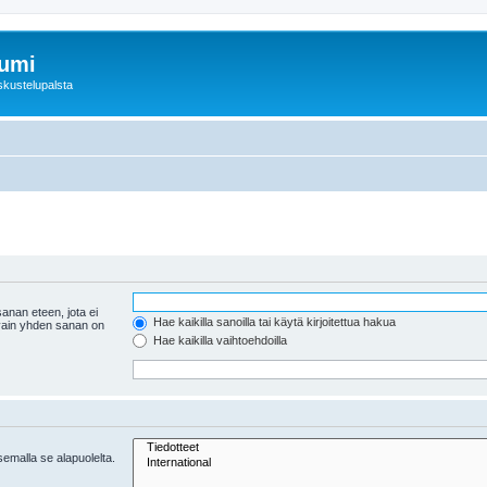
rumi
skustelupalsta
anan eteen, jota ei
Hae kaikilla sanoilla tai käytä kirjoitettua hakua
 vain yhden sanan on
Hae kaikilla vaihtoehdoilla
tsemalla se alapuolelta.