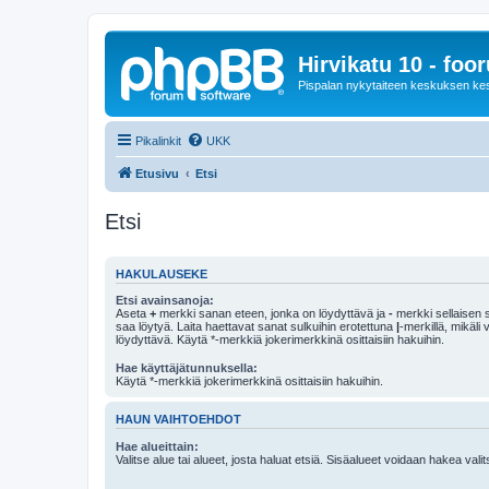
Hirvikatu 10 - foo
Pispalan nykytaiteen keskuksen ke
Pikalinkit
UKK
Etusivu
Etsi
Etsi
HAKULAUSEKE
Etsi avainsanoja:
Aseta
+
merkki sanan eteen, jonka on löydyttävä ja
-
merkki sellaisen s
saa löytyä. Laita haettavat sanat sulkuihin erotettuna
|
-merkillä, mikäli
löydyttävä. Käytä *-merkkiä jokerimerkkinä osittaisiin hakuihin.
Hae käyttäjätunnuksella:
Käytä *-merkkiä jokerimerkkinä osittaisiin hakuihin.
HAUN VAIHTOEHDOT
Hae alueittain:
Valitse alue tai alueet, josta haluat etsiä. Sisäalueet voidaan hakea vali