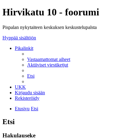
Hirvikatu 10 - foorumi
Pispalan nykytaiteen keskuksen keskustelupalsta
Hyppää sisältöön
Pikalinkit
Vastaamattomat aiheet
Aktiiviset viestiketjut
Etsi
UKK
Kirjaudu sisään
Rekisteröidy
Etusivu
Etsi
Etsi
Hakulauseke