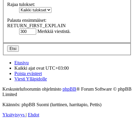
Rajaa tulokset:
Palauta ensimmäiset:
RETURN_FIRST_EXPLAIN
Merkkiä viestistä.
Etusivu
Kaikki ajat ovat
UTC+03:00
Poista evästeet
Viesti Ylläpidolle
Keskustelufoorumin ohjelmisto
phpBB
® Forum Software © phpBB
Limited
Käännös: phpBB Suomi (lurttinen, harritapio, Pettis)
Yksityisyys
|
Ehdot