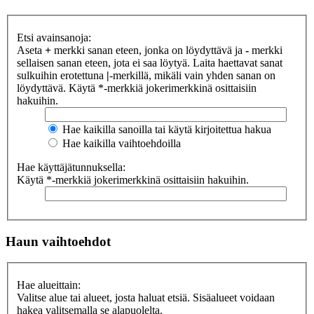
Etsi avainsanoja:
Aseta
+
merkki sanan eteen, jonka on löydyttävä ja
-
merkki
sellaisen sanan eteen, jota ei saa löytyä. Laita haettavat sanat
sulkuihin erotettuna
|
-merkillä, mikäli vain yhden sanan on
löydyttävä. Käytä *-merkkiä jokerimerkkinä osittaisiin
hakuihin.
Hae kaikilla sanoilla tai käytä kirjoitettua hakua
Hae kaikilla vaihtoehdoilla
Hae käyttäjätunnuksella:
Käytä *-merkkiä jokerimerkkinä osittaisiin hakuihin.
Haun vaihtoehdot
Hae alueittain:
Valitse alue tai alueet, josta haluat etsiä. Sisäalueet voidaan
hakea valitsemalla se alapuolelta.