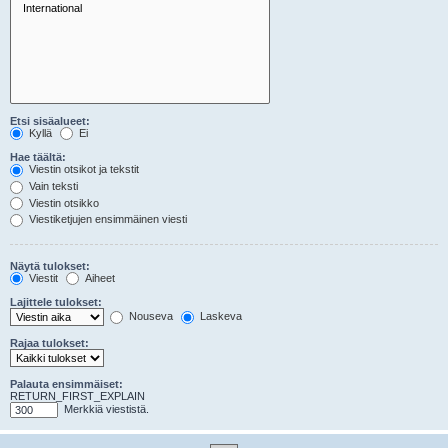
Etsi sisäalueet:
Kyllä
Ei
Hae täältä:
Viestin otsikot ja tekstit
Vain teksti
Viestin otsikko
Viestiketjujen ensimmäinen viesti
Näytä tulokset:
Viestit
Aiheet
Lajittele tulokset:
Nouseva
Laskeva
Rajaa tulokset:
Palauta ensimmäiset:
RETURN_FIRST_EXPLAIN
Merkkiä viestistä.