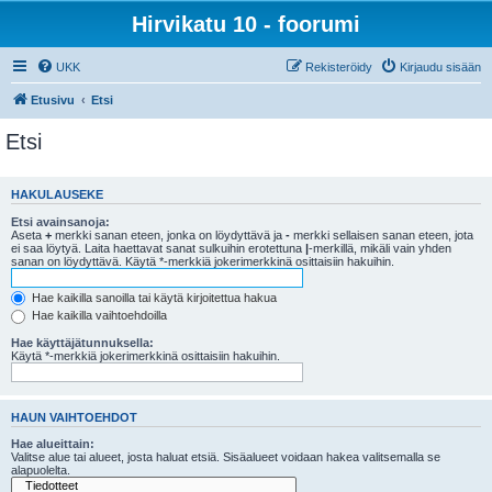
Hirvikatu 10 - foorumi
UKK
Rekisteröidy
Kirjaudu sisään
Etusivu
Etsi
Etsi
HAKULAUSEKE
Etsi avainsanoja:
Aseta
+
merkki sanan eteen, jonka on löydyttävä ja
-
merkki sellaisen sanan eteen, jota
ei saa löytyä. Laita haettavat sanat sulkuihin erotettuna
|
-merkillä, mikäli vain yhden
sanan on löydyttävä. Käytä *-merkkiä jokerimerkkinä osittaisiin hakuihin.
Hae kaikilla sanoilla tai käytä kirjoitettua hakua
Hae kaikilla vaihtoehdoilla
Hae käyttäjätunnuksella:
Käytä *-merkkiä jokerimerkkinä osittaisiin hakuihin.
HAUN VAIHTOEHDOT
Hae alueittain:
Valitse alue tai alueet, josta haluat etsiä. Sisäalueet voidaan hakea valitsemalla se
alapuolelta.