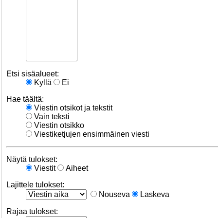
Etsi sisäalueet:
Kyllä
Ei
Hae täältä:
Viestin otsikot ja tekstit
Vain teksti
Viestin otsikko
Viestiketjujen ensimmäinen viesti
Näytä tulokset:
Viestit
Aiheet
Lajittele tulokset:
Nouseva
Laskeva
Rajaa tulokset: