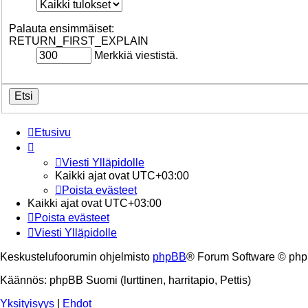
Palauta ensimmäiset:
RETURN_FIRST_EXPLAIN
Merkkiä viestistä.
Etusivu
Viesti Ylläpidolle
Kaikki ajat ovat
UTC+03:00
Poista evästeet
Kaikki ajat ovat
UTC+03:00
Poista evästeet
Viesti Ylläpidolle
Keskustelufoorumin ohjelmisto
phpBB
® Forum Software © php
Käännös: phpBB Suomi (lurttinen, harritapio, Pettis)
Yksityisyys
|
Ehdot