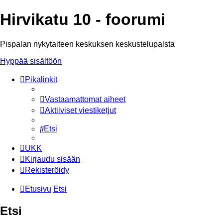
Hirvikatu 10 - foorumi
Pispalan nykytaiteen keskuksen keskustelupalsta
Hyppää sisältöön
Pikalinkit
Vastaamattomat aiheet
Aktiiviset viestiketjut
Etsi
UKK
Kirjaudu sisään
Rekisteröidy
Etusivu
Etsi
Etsi