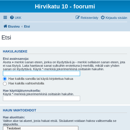
Hirvikatu 10 - foorumi
UKK
Rekisteröidy
Kirjaudu sisään
Etusivu
Etsi
Etsi
HAKULAUSEKE
Etsi avainsanoja:
Aseta
+
merkki sanan eteen, jonka on löydyttävä ja
-
merkki sellaisen sanan eteen, jota
ei saa löytyä. Laita haettavat sanat sulkuihin erotettuna
|
-merkillä, mikäli vain yhden
sanan on löydyttävä. Käytä *-merkkiä jokerimerkkinä osittaisiin hakuihin.
Hae kaikilla sanoilla tai käytä kirjoitettua hakua
Hae kaikilla vaihtoehdoilla
Hae käyttäjätunnuksella:
Käytä *-merkkiä jokerimerkkinä osittaisiin hakuihin.
HAUN VAIHTOEHDOT
Hae alueittain:
Valitse alue tai alueet, josta haluat etsiä. Sisäalueet voidaan hakea valitsemalla se
alapuolelta.