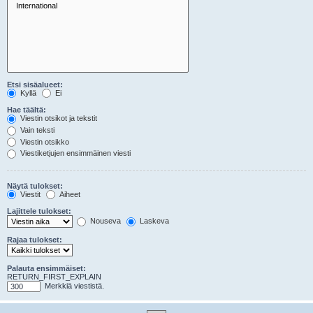
Etsi sisäalueet:
Kyllä
Ei
Hae täältä:
Viestin otsikot ja tekstit
Vain teksti
Viestin otsikko
Viestiketjujen ensimmäinen viesti
Näytä tulokset:
Viestit
Aiheet
Lajittele tulokset:
Nouseva
Laskeva
Rajaa tulokset:
Palauta ensimmäiset:
RETURN_FIRST_EXPLAIN
Merkkiä viestistä.