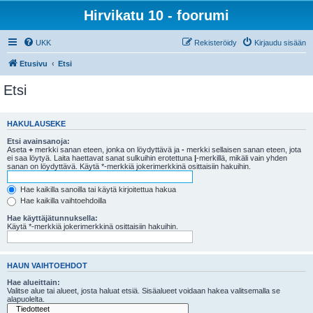
Hirvikatu 10 - foorumi
UKK
Rekisteröidy
Kirjaudu sisään
Etusivu
Etsi
Etsi
HAKULAUSEKE
Etsi avainsanoja:
Aseta
+
merkki sanan eteen, jonka on löydyttävä ja
-
merkki sellaisen sanan eteen, jota
ei saa löytyä. Laita haettavat sanat sulkuihin erotettuna
|
-merkillä, mikäli vain yhden
sanan on löydyttävä. Käytä *-merkkiä jokerimerkkinä osittaisiin hakuihin.
Hae kaikilla sanoilla tai käytä kirjoitettua hakua
Hae kaikilla vaihtoehdoilla
Hae käyttäjätunnuksella:
Käytä *-merkkiä jokerimerkkinä osittaisiin hakuihin.
HAUN VAIHTOEHDOT
Hae alueittain:
Valitse alue tai alueet, josta haluat etsiä. Sisäalueet voidaan hakea valitsemalla se
alapuolelta.