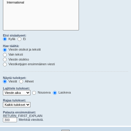
Etsi sisäalueet:
Kyllä
Ei
Hae täältä:
Viestin otsikot ja tekstit
Vain teksti
Viestin otsikko
Viestiketjujen ensimmäinen viesti
Näytä tulokset:
Viestit
Aiheet
Lajittele tulokset:
Nouseva
Laskeva
Rajaa tulokset:
Palauta ensimmäiset:
RETURN_FIRST_EXPLAIN
Merkkiä viestistä.