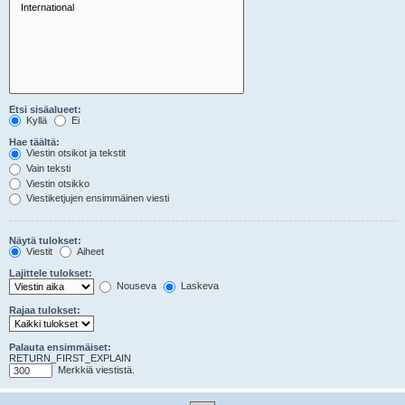
Etsi sisäalueet:
Kyllä
Ei
Hae täältä:
Viestin otsikot ja tekstit
Vain teksti
Viestin otsikko
Viestiketjujen ensimmäinen viesti
Näytä tulokset:
Viestit
Aiheet
Lajittele tulokset:
Nouseva
Laskeva
Rajaa tulokset:
Palauta ensimmäiset:
RETURN_FIRST_EXPLAIN
Merkkiä viestistä.