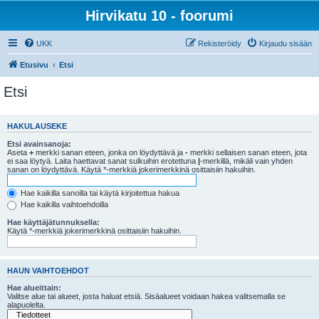
Hirvikatu 10 - foorumi
UKK
Rekisteröidy
Kirjaudu sisään
Etusivu
Etsi
Etsi
HAKULAUSEKE
Etsi avainsanoja:
Aseta
+
merkki sanan eteen, jonka on löydyttävä ja
-
merkki sellaisen sanan eteen, jota
ei saa löytyä. Laita haettavat sanat sulkuihin erotettuna
|
-merkillä, mikäli vain yhden
sanan on löydyttävä. Käytä *-merkkiä jokerimerkkinä osittaisiin hakuihin.
Hae kaikilla sanoilla tai käytä kirjoitettua hakua
Hae kaikilla vaihtoehdoilla
Hae käyttäjätunnuksella:
Käytä *-merkkiä jokerimerkkinä osittaisiin hakuihin.
HAUN VAIHTOEHDOT
Hae alueittain:
Valitse alue tai alueet, josta haluat etsiä. Sisäalueet voidaan hakea valitsemalla se
alapuolelta.