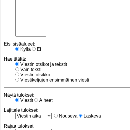
Etsi sisäalueet:
Kyllä
Ei
Hae täältä:
Viestin otsikot ja tekstit
Vain teksti
Viestin otsikko
Viestiketjujen ensimmäinen viesti
Näytä tulokset:
Viestit
Aiheet
Lajittele tulokset:
Nouseva
Laskeva
Rajaa tulokset: