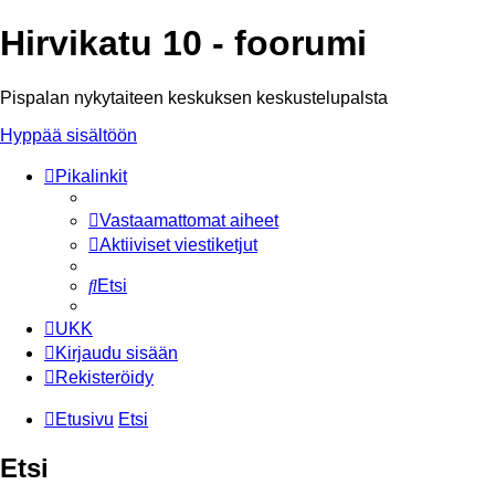
Hirvikatu 10 - foorumi
Pispalan nykytaiteen keskuksen keskustelupalsta
Hyppää sisältöön
Pikalinkit
Vastaamattomat aiheet
Aktiiviset viestiketjut
Etsi
UKK
Kirjaudu sisään
Rekisteröidy
Etusivu
Etsi
Etsi