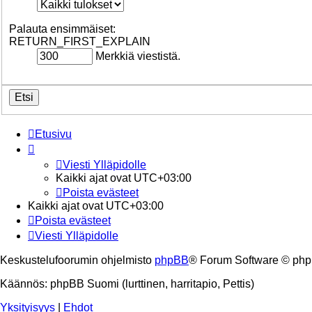
Palauta ensimmäiset:
RETURN_FIRST_EXPLAIN
Merkkiä viestistä.
Etusivu
Viesti Ylläpidolle
Kaikki ajat ovat
UTC+03:00
Poista evästeet
Kaikki ajat ovat
UTC+03:00
Poista evästeet
Viesti Ylläpidolle
Keskustelufoorumin ohjelmisto
phpBB
® Forum Software © php
Käännös: phpBB Suomi (lurttinen, harritapio, Pettis)
Yksityisyys
|
Ehdot