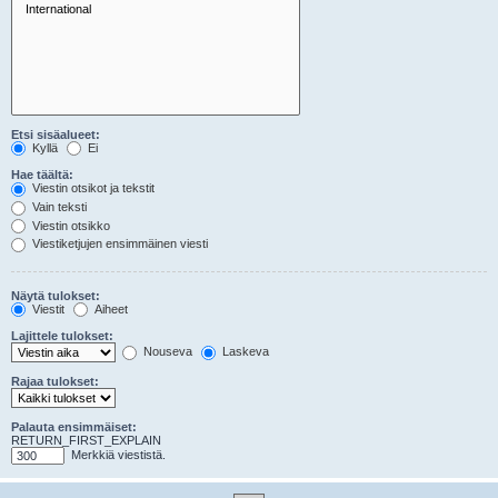
Etsi sisäalueet:
Kyllä
Ei
Hae täältä:
Viestin otsikot ja tekstit
Vain teksti
Viestin otsikko
Viestiketjujen ensimmäinen viesti
Näytä tulokset:
Viestit
Aiheet
Lajittele tulokset:
Nouseva
Laskeva
Rajaa tulokset:
Palauta ensimmäiset:
RETURN_FIRST_EXPLAIN
Merkkiä viestistä.