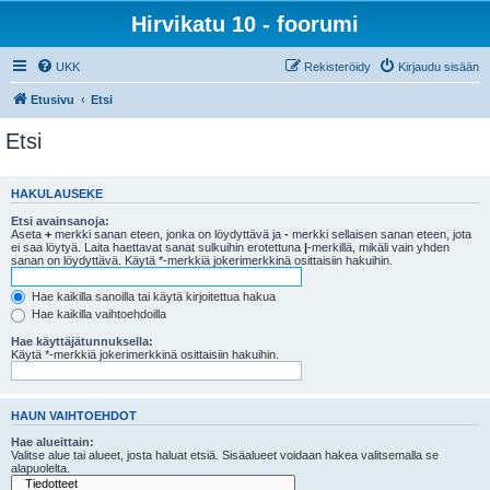
Hirvikatu 10 - foorumi
UKK
Rekisteröidy
Kirjaudu sisään
Etusivu
Etsi
Etsi
HAKULAUSEKE
Etsi avainsanoja:
Aseta
+
merkki sanan eteen, jonka on löydyttävä ja
-
merkki sellaisen sanan eteen, jota
ei saa löytyä. Laita haettavat sanat sulkuihin erotettuna
|
-merkillä, mikäli vain yhden
sanan on löydyttävä. Käytä *-merkkiä jokerimerkkinä osittaisiin hakuihin.
Hae kaikilla sanoilla tai käytä kirjoitettua hakua
Hae kaikilla vaihtoehdoilla
Hae käyttäjätunnuksella:
Käytä *-merkkiä jokerimerkkinä osittaisiin hakuihin.
HAUN VAIHTOEHDOT
Hae alueittain:
Valitse alue tai alueet, josta haluat etsiä. Sisäalueet voidaan hakea valitsemalla se
alapuolelta.