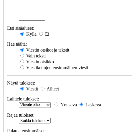
Etsi sisäalueet:
Kyllä
Ei
Hae täältä:
Viestin otsikot ja tekstit
Vain teksti
Viestin otsikko
Viestiketjujen ensimmäinen viesti
Näytä tulokset:
Viestit
Aiheet
Lajittele tulokset:
Nouseva
Laskeva
Rajaa tulokset:
Palauta ensimmäiset: