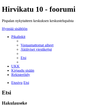
Hirvikatu 10 - foorumi
Pispalan nykytaiteen keskuksen keskustelupalsta
Hyppää sisältöön
Pikalinkit
Vastaamattomat aiheet
Aktiiviset viestiketjut
Etsi
UKK
Kirjaudu sisään
Rekisteröidy
Etusivu
Etsi
Etsi
Hakulauseke