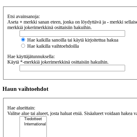
Etsi avainsanoja:
Aseta
+
merkki sanan eteen, jonka on löydyttävä ja
-
merkki sellaise
merkkiä jokerimerkkinä osittaisiin hakuihin.
Hae kaikilla sanoilla tai käytä kirjoitettua hakua
Hae kaikilla vaihtoehdoilla
Hae käyttäjätunnuksella:
Käytä *-merkkiä jokerimerkkinä osittaisiin hakuihin.
Haun vaihtoehdot
Hae alueittain:
Valitse alue tai alueet, josta haluat etsiä. Sisäalueet voidaan hakea v