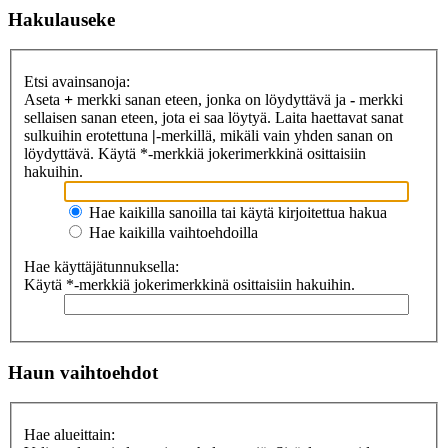
Hakulauseke
Etsi avainsanoja:
Aseta
+
merkki sanan eteen, jonka on löydyttävä ja
-
merkki
sellaisen sanan eteen, jota ei saa löytyä. Laita haettavat sanat
sulkuihin erotettuna
|
-merkillä, mikäli vain yhden sanan on
löydyttävä. Käytä *-merkkiä jokerimerkkinä osittaisiin
hakuihin.
Hae kaikilla sanoilla tai käytä kirjoitettua hakua
Hae kaikilla vaihtoehdoilla
Hae käyttäjätunnuksella:
Käytä *-merkkiä jokerimerkkinä osittaisiin hakuihin.
Haun vaihtoehdot
Hae alueittain: