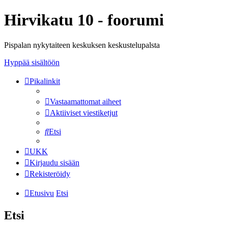
Hirvikatu 10 - foorumi
Pispalan nykytaiteen keskuksen keskustelupalsta
Hyppää sisältöön
Pikalinkit
Vastaamattomat aiheet
Aktiiviset viestiketjut
Etsi
UKK
Kirjaudu sisään
Rekisteröidy
Etusivu
Etsi
Etsi