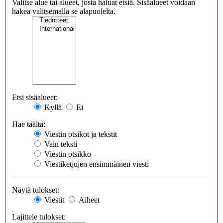
Valitse alue tai alueet, josta haluat etsiä. Sisäalueet voidaan
hakea valitsemalla se alapuolelta.
Etsi sisäalueet:
Kyllä
Ei
Hae täältä:
Viestin otsikot ja tekstit
Vain teksti
Viestin otsikko
Viestiketjujen ensimmäinen viesti
Näytä tulokset:
Viestit
Aiheet
Lajittele tulokset: