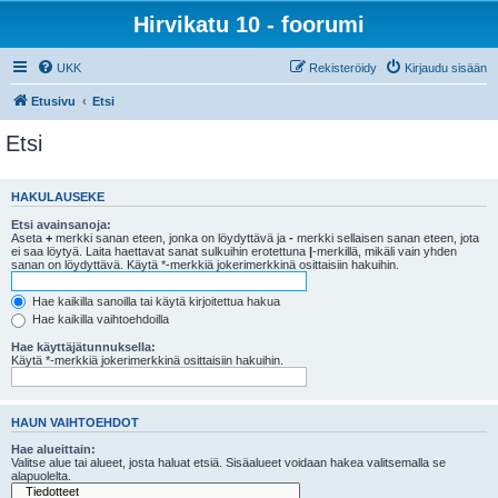
Hirvikatu 10 - foorumi
UKK
Rekisteröidy
Kirjaudu sisään
Etusivu
Etsi
Etsi
HAKULAUSEKE
Etsi avainsanoja:
Aseta
+
merkki sanan eteen, jonka on löydyttävä ja
-
merkki sellaisen sanan eteen, jota
ei saa löytyä. Laita haettavat sanat sulkuihin erotettuna
|
-merkillä, mikäli vain yhden
sanan on löydyttävä. Käytä *-merkkiä jokerimerkkinä osittaisiin hakuihin.
Hae kaikilla sanoilla tai käytä kirjoitettua hakua
Hae kaikilla vaihtoehdoilla
Hae käyttäjätunnuksella:
Käytä *-merkkiä jokerimerkkinä osittaisiin hakuihin.
HAUN VAIHTOEHDOT
Hae alueittain:
Valitse alue tai alueet, josta haluat etsiä. Sisäalueet voidaan hakea valitsemalla se
alapuolelta.