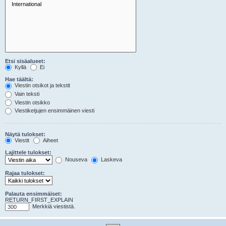
Etsi sisäalueet:
Kyllä
Ei
Hae täältä:
Viestin otsikot ja tekstit
Vain teksti
Viestin otsikko
Viestiketjujen ensimmäinen viesti
Näytä tulokset:
Viestit
Aiheet
Lajittele tulokset:
Nouseva
Laskeva
Rajaa tulokset:
Palauta ensimmäiset:
RETURN_FIRST_EXPLAIN
Merkkiä viestistä.