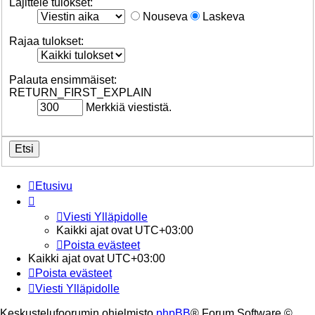
Lajittele tulokset:
Nouseva
Laskeva
Rajaa tulokset:
Palauta ensimmäiset:
RETURN_FIRST_EXPLAIN
Merkkiä viestistä.
Etusivu
Viesti Ylläpidolle
Kaikki ajat ovat
UTC+03:00
Poista evästeet
Kaikki ajat ovat
UTC+03:00
Poista evästeet
Viesti Ylläpidolle
Keskustelufoorumin ohjelmisto
phpBB
® Forum Software ©