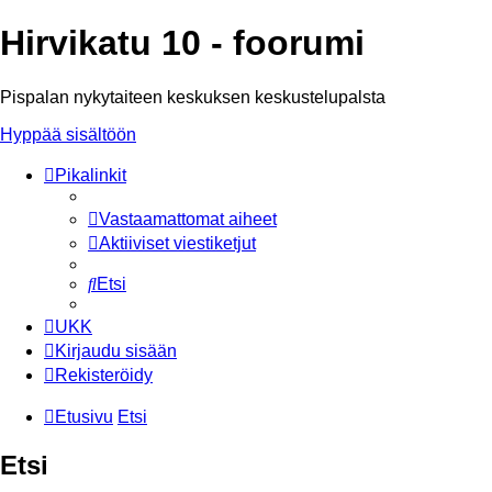
Hirvikatu 10 - foorumi
Pispalan nykytaiteen keskuksen keskustelupalsta
Hyppää sisältöön
Pikalinkit
Vastaamattomat aiheet
Aktiiviset viestiketjut
Etsi
UKK
Kirjaudu sisään
Rekisteröidy
Etusivu
Etsi
Etsi