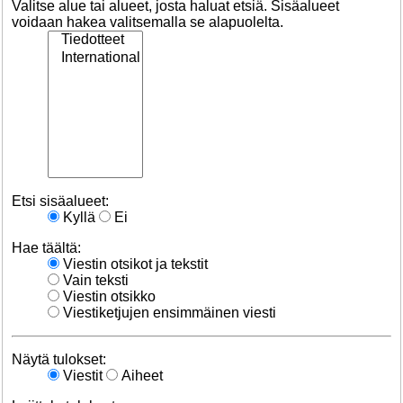
Valitse alue tai alueet, josta haluat etsiä. Sisäalueet
voidaan hakea valitsemalla se alapuolelta.
Etsi sisäalueet:
Kyllä
Ei
Hae täältä:
Viestin otsikot ja tekstit
Vain teksti
Viestin otsikko
Viestiketjujen ensimmäinen viesti
Näytä tulokset:
Viestit
Aiheet