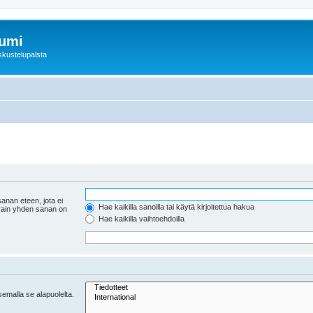
rumi
skustelupalsta
anan eteen, jota ei
Hae kaikilla sanoilla tai käytä kirjoitettua hakua
 vain yhden sanan on
Hae kaikilla vaihtoehdoilla
tsemalla se alapuolelta.