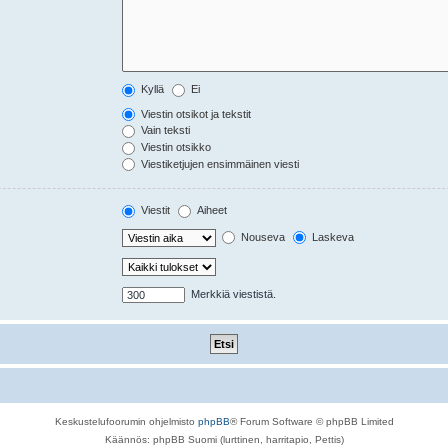
Kyllä
Ei
Viestin otsikot ja tekstit
Vain teksti
Viestin otsikko
Viestiketjujen ensimmäinen viesti
Viestit
Aiheet
Nouseva
Laskeva
Merkkiä viestistä.
Keskustelufoorumin ohjelmisto
phpBB
® Forum Software © phpBB Limited
Käännös: phpBB Suomi (lurttinen, harritapio, Pettis)