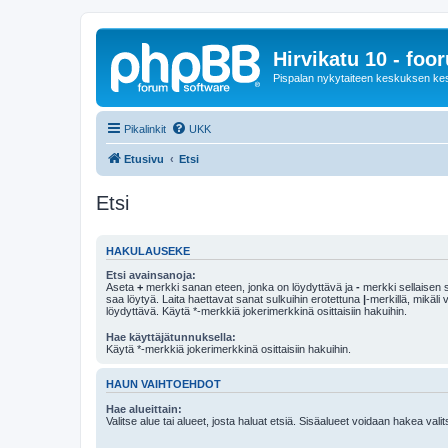
Hirvikatu 10 - foo
Pispalan nykytaiteen keskuksen ke
Pikalinkit
UKK
Etusivu
Etsi
Etsi
HAKULAUSEKE
Etsi avainsanoja:
Aseta
+
merkki sanan eteen, jonka on löydyttävä ja
-
merkki sellaisen s
saa löytyä. Laita haettavat sanat sulkuihin erotettuna
|
-merkillä, mikäli
löydyttävä. Käytä *-merkkiä jokerimerkkinä osittaisiin hakuihin.
Hae käyttäjätunnuksella:
Käytä *-merkkiä jokerimerkkinä osittaisiin hakuihin.
HAUN VAIHTOEHDOT
Hae alueittain:
Valitse alue tai alueet, josta haluat etsiä. Sisäalueet voidaan hakea vali