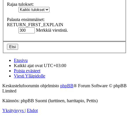
Rajaa tulokset:
Palauta ensimmäiset:
RETURN_FIRST_EXPLAIN
Merkkiä viestistä.
Etusivu
Kaikki ajat ovat
UTC+03:00
Poista evästeet
Viesti Ylläpidolle
Keskustelufoorumin ohjelmisto
phpBB
® Forum Software © phpBB
Limited
Käännös: phpBB Suomi (lurttinen, harritapio, Pettis)
Yksityisyys
|
Ehdot