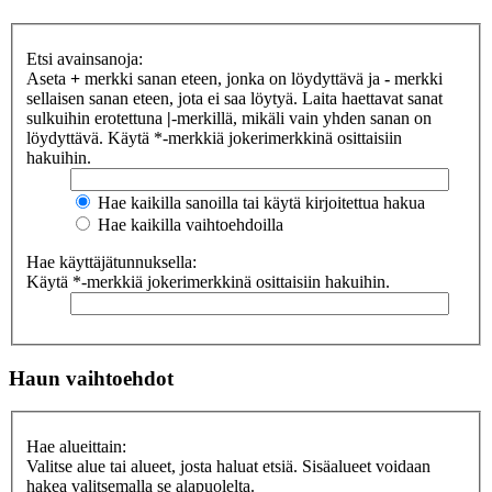
Etsi avainsanoja:
Aseta
+
merkki sanan eteen, jonka on löydyttävä ja
-
merkki
sellaisen sanan eteen, jota ei saa löytyä. Laita haettavat sanat
sulkuihin erotettuna
|
-merkillä, mikäli vain yhden sanan on
löydyttävä. Käytä *-merkkiä jokerimerkkinä osittaisiin
hakuihin.
Hae kaikilla sanoilla tai käytä kirjoitettua hakua
Hae kaikilla vaihtoehdoilla
Hae käyttäjätunnuksella:
Käytä *-merkkiä jokerimerkkinä osittaisiin hakuihin.
Haun vaihtoehdot
Hae alueittain:
Valitse alue tai alueet, josta haluat etsiä. Sisäalueet voidaan
hakea valitsemalla se alapuolelta.