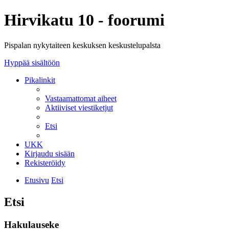
Hirvikatu 10 - foorumi
Pispalan nykytaiteen keskuksen keskustelupalsta
Hyppää sisältöön
Pikalinkit
Vastaamattomat aiheet
Aktiiviset viestiketjut
Etsi
UKK
Kirjaudu sisään
Rekisteröidy
Etusivu
Etsi
Etsi
Hakulauseke