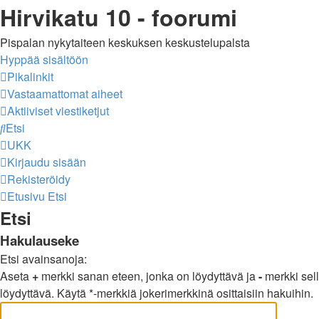
Hirvikatu 10 - foorumi
Pispalan nykytaiteen keskuksen keskustelupalsta
Hyppää sisältöön
Pikalinkit
Vastaamattomat aiheet
Aktiiviset viestiketjut
Etsi
UKK
Kirjaudu sisään
Rekisteröidy
Etusivu
Etsi
Etsi
Hakulauseke
Etsi avainsanoja:
Aseta
+
merkki sanan eteen, jonka on löydyttävä ja
-
merkki sell
löydyttävä. Käytä *-merkkiä jokerimerkkinä osittaisiin hakuihin.