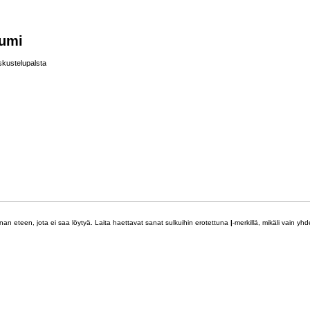
rumi
skustelupalsta
nan eteen, jota ei saa löytyä. Laita haettavat sanat sulkuihin erotettuna
|
-merkillä, mikäli vain yh