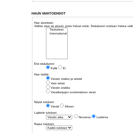
HAUN VAIHTOEHDOT
Hae alueittain:
Valitse alue tai alueet, josta haluat etsiä. Sisäalueet voidaan hakea vali
Etsi sisäalueet:
Kyllä
Ei
Hae täältä:
Viestin otsikot ja tekstit
Vain teksti
Viestin otsikko
Viestiketjujen ensimmäinen viesti
Näytä tulokset:
Viestit
Aiheet
Lajittele tulokset:
Nouseva
Laskeva
Rajaa tulokset: