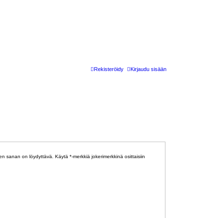
Rekisteröidy
Kirjaudu sisään
den sanan on löydyttävä. Käytä *-merkkiä jokerimerkkinä osittaisiin