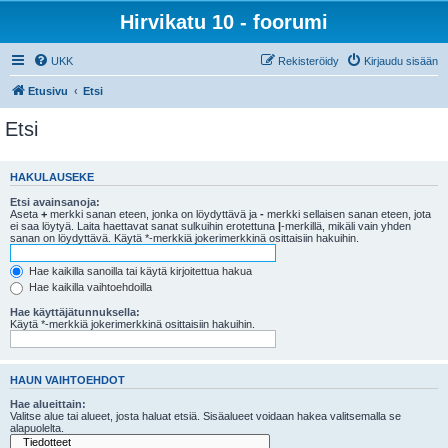
Hirvikatu 10 - foorumi
UKK
Rekisteröidy
Kirjaudu sisään
Etusivu
Etsi
Etsi
HAKULAUSEKE
Etsi avainsanoja:
Aseta
+
merkki sanan eteen, jonka on löydyttävä ja
-
merkki sellaisen sanan eteen, jota
ei saa löytyä. Laita haettavat sanat sulkuihin erotettuna
|
-merkillä, mikäli vain yhden
sanan on löydyttävä. Käytä *-merkkiä jokerimerkkinä osittaisiin hakuihin.
Hae kaikilla sanoilla tai käytä kirjoitettua hakua
Hae kaikilla vaihtoehdoilla
Hae käyttäjätunnuksella:
Käytä *-merkkiä jokerimerkkinä osittaisiin hakuihin.
HAUN VAIHTOEHDOT
Hae alueittain:
Valitse alue tai alueet, josta haluat etsiä. Sisäalueet voidaan hakea valitsemalla se
alapuolelta.