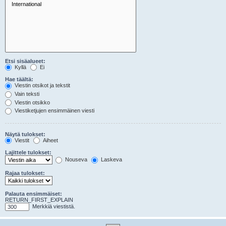
Etsi sisäalueet:
Kyllä
Ei
Hae täältä:
Viestin otsikot ja tekstit
Vain teksti
Viestin otsikko
Viestiketjujen ensimmäinen viesti
Näytä tulokset:
Viestit
Aiheet
Lajittele tulokset:
Nouseva
Laskeva
Rajaa tulokset:
Palauta ensimmäiset:
RETURN_FIRST_EXPLAIN
Merkkiä viestistä.