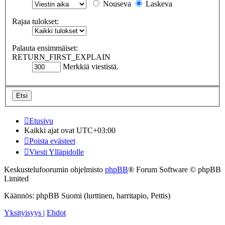
Nouseva
Laskeva
Rajaa tulokset:
Palauta ensimmäiset:
RETURN_FIRST_EXPLAIN
Merkkiä viestistä.
Etusivu
Kaikki ajat ovat
UTC+03:00
Poista evästeet
Viesti Ylläpidolle
Keskustelufoorumin ohjelmisto
phpBB
® Forum Software © phpBB
Limited
Käännös: phpBB Suomi (lurttinen, harritapio, Pettis)
Yksityisyys
|
Ehdot