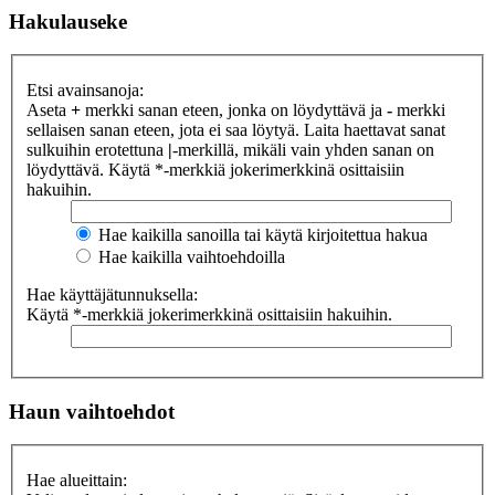
Hakulauseke
Etsi avainsanoja:
Aseta
+
merkki sanan eteen, jonka on löydyttävä ja
-
merkki
sellaisen sanan eteen, jota ei saa löytyä. Laita haettavat sanat
sulkuihin erotettuna
|
-merkillä, mikäli vain yhden sanan on
löydyttävä. Käytä *-merkkiä jokerimerkkinä osittaisiin
hakuihin.
Hae kaikilla sanoilla tai käytä kirjoitettua hakua
Hae kaikilla vaihtoehdoilla
Hae käyttäjätunnuksella:
Käytä *-merkkiä jokerimerkkinä osittaisiin hakuihin.
Haun vaihtoehdot
Hae alueittain: