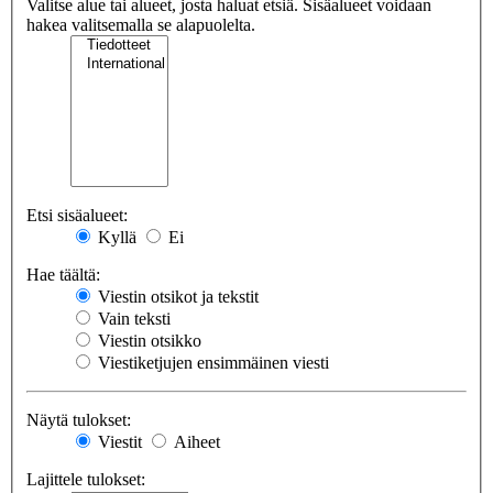
Valitse alue tai alueet, josta haluat etsiä. Sisäalueet voidaan
hakea valitsemalla se alapuolelta.
Etsi sisäalueet:
Kyllä
Ei
Hae täältä:
Viestin otsikot ja tekstit
Vain teksti
Viestin otsikko
Viestiketjujen ensimmäinen viesti
Näytä tulokset:
Viestit
Aiheet
Lajittele tulokset: