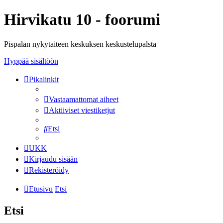
Hirvikatu 10 - foorumi
Pispalan nykytaiteen keskuksen keskustelupalsta
Hyppää sisältöön
Pikalinkit
Vastaamattomat aiheet
Aktiiviset viestiketjut
Etsi
UKK
Kirjaudu sisään
Rekisteröidy
Etusivu
Etsi
Etsi