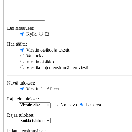
Etsi sisäalueet:
Kyllä
Ei
Hae täältä:
Viestin otsikot ja tekstit
Vain teksti
Viestin otsikko
Viestiketjujen ensimmäinen viesti
Näytä tulokset:
Viestit
Aiheet
Lajittele tulokset:
Nouseva
Laskeva
Rajaa tulokset:
Palauta ensimmäiset: