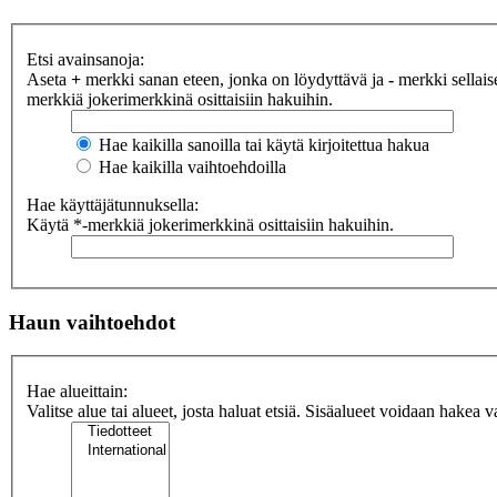
Etsi avainsanoja:
Aseta
+
merkki sanan eteen, jonka on löydyttävä ja
-
merkki sellaise
merkkiä jokerimerkkinä osittaisiin hakuihin.
Hae kaikilla sanoilla tai käytä kirjoitettua hakua
Hae kaikilla vaihtoehdoilla
Hae käyttäjätunnuksella:
Käytä *-merkkiä jokerimerkkinä osittaisiin hakuihin.
Haun vaihtoehdot
Hae alueittain:
Valitse alue tai alueet, josta haluat etsiä. Sisäalueet voidaan hakea v