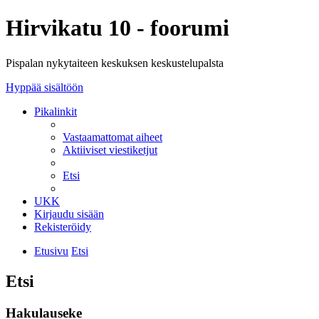
Hirvikatu 10 - foorumi
Pispalan nykytaiteen keskuksen keskustelupalsta
Hyppää sisältöön
Pikalinkit
Vastaamattomat aiheet
Aktiiviset viestiketjut
Etsi
UKK
Kirjaudu sisään
Rekisteröidy
Etusivu
Etsi
Etsi
Hakulauseke