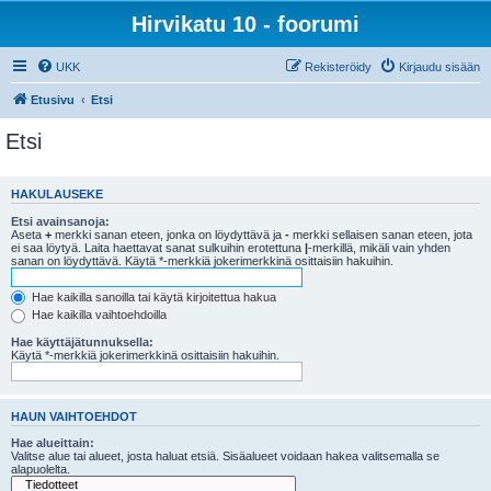
Hirvikatu 10 - foorumi
UKK
Rekisteröidy
Kirjaudu sisään
Etusivu
Etsi
Etsi
HAKULAUSEKE
Etsi avainsanoja:
Aseta
+
merkki sanan eteen, jonka on löydyttävä ja
-
merkki sellaisen sanan eteen, jota
ei saa löytyä. Laita haettavat sanat sulkuihin erotettuna
|
-merkillä, mikäli vain yhden
sanan on löydyttävä. Käytä *-merkkiä jokerimerkkinä osittaisiin hakuihin.
Hae kaikilla sanoilla tai käytä kirjoitettua hakua
Hae kaikilla vaihtoehdoilla
Hae käyttäjätunnuksella:
Käytä *-merkkiä jokerimerkkinä osittaisiin hakuihin.
HAUN VAIHTOEHDOT
Hae alueittain:
Valitse alue tai alueet, josta haluat etsiä. Sisäalueet voidaan hakea valitsemalla se
alapuolelta.