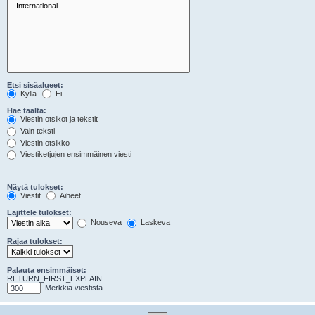
Etsi sisäalueet:
Kyllä
Ei
Hae täältä:
Viestin otsikot ja tekstit
Vain teksti
Viestin otsikko
Viestiketjujen ensimmäinen viesti
Näytä tulokset:
Viestit
Aiheet
Lajittele tulokset:
Nouseva
Laskeva
Rajaa tulokset:
Palauta ensimmäiset:
RETURN_FIRST_EXPLAIN
Merkkiä viestistä.