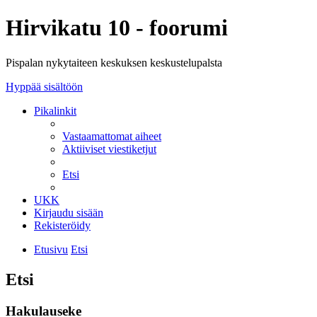
Hirvikatu 10 - foorumi
Pispalan nykytaiteen keskuksen keskustelupalsta
Hyppää sisältöön
Pikalinkit
Vastaamattomat aiheet
Aktiiviset viestiketjut
Etsi
UKK
Kirjaudu sisään
Rekisteröidy
Etusivu
Etsi
Etsi
Hakulauseke