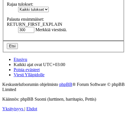
Rajaa tulokset:
Palauta ensimmäiset:
RETURN_FIRST_EXPLAIN
Merkkiä viestistä.
Etusivu
Kaikki ajat ovat
UTC+03:00
Poista evästeet
Viesti Ylläpidolle
Keskustelufoorumin ohjelmisto
phpBB
® Forum Software © phpBB
Limited
Käännös: phpBB Suomi (lurttinen, harritapio, Pettis)
Yksityisyys
|
Ehdot