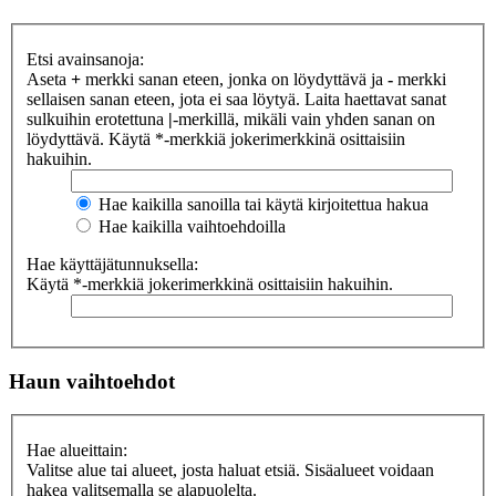
Etsi avainsanoja:
Aseta
+
merkki sanan eteen, jonka on löydyttävä ja
-
merkki
sellaisen sanan eteen, jota ei saa löytyä. Laita haettavat sanat
sulkuihin erotettuna
|
-merkillä, mikäli vain yhden sanan on
löydyttävä. Käytä *-merkkiä jokerimerkkinä osittaisiin
hakuihin.
Hae kaikilla sanoilla tai käytä kirjoitettua hakua
Hae kaikilla vaihtoehdoilla
Hae käyttäjätunnuksella:
Käytä *-merkkiä jokerimerkkinä osittaisiin hakuihin.
Haun vaihtoehdot
Hae alueittain:
Valitse alue tai alueet, josta haluat etsiä. Sisäalueet voidaan
hakea valitsemalla se alapuolelta.