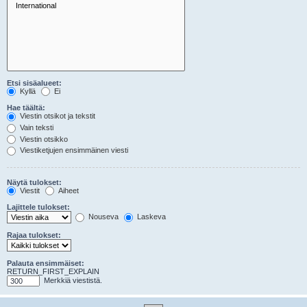
Etsi sisäalueet:
Kyllä
Ei
Hae täältä:
Viestin otsikot ja tekstit
Vain teksti
Viestin otsikko
Viestiketjujen ensimmäinen viesti
Näytä tulokset:
Viestit
Aiheet
Lajittele tulokset:
Nouseva
Laskeva
Rajaa tulokset:
Palauta ensimmäiset:
RETURN_FIRST_EXPLAIN
Merkkiä viestistä.