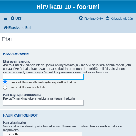
Hirvikatu 10 - foorumi
UKK
Rekisteröidy
Kirjaudu sisään
Etusivu
Etsi
Etsi
HAKULAUSEKE
Etsi avainsanoja:
Aseta
+
merkki sanan eteen, jonka on löydyttävä ja
-
merkki sellaisen sanan eteen, jota
ei saa löytyä. Laita haettavat sanat sulkuihin erotettuna
|
-merkillä, mikäli vain yhden
sanan on löydyttävä. Käytä *-merkkiä jokerimerkkinä osittaisiin hakuihin.
Hae kaikilla sanoilla tai käytä kirjoitettua hakua
Hae kaikilla vaihtoehdoilla
Hae käyttäjätunnuksella:
Käytä *-merkkiä jokerimerkkinä osittaisiin hakuihin.
HAUN VAIHTOEHDOT
Hae alueittain:
Valitse alue tai alueet, josta haluat etsiä. Sisäalueet voidaan hakea valitsemalla se
alapuolelta.