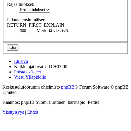
Rajaa tulokset:
Palauta ensimmäiset:
RETURN_FIRST_EXPLAIN
Merkkiä viestistä.
Etusivu
Kaikki ajat ovat
UTC+03:00
Poista evästeet
Viesti Ylläpidolle
Keskustelufoorumin ohjelmisto
phpBB
® Forum Software © phpBB
Limited
Käännös: phpBB Suomi (lurttinen, harritapio, Pettis)
Yksityisyys
|
Ehdot