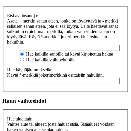
Etsi avainsanoja:
Aseta
+
merkki sanan eteen, jonka on löydyttävä ja
-
merkki
sellaisen sanan eteen, jota ei saa löytyä. Laita haettavat sanat
sulkuihin erotettuna
|
-merkillä, mikäli vain yhden sanan on
löydyttävä. Käytä *-merkkiä jokerimerkkinä osittaisiin
hakuihin.
Hae kaikilla sanoilla tai käytä kirjoitettua hakua
Hae kaikilla vaihtoehdoilla
Hae käyttäjätunnuksella:
Käytä *-merkkiä jokerimerkkinä osittaisiin hakuihin.
Haun vaihtoehdot
Hae alueittain:
Valitse alue tai alueet, josta haluat etsiä. Sisäalueet voidaan
hakea valitsemalla se alapuolelta.