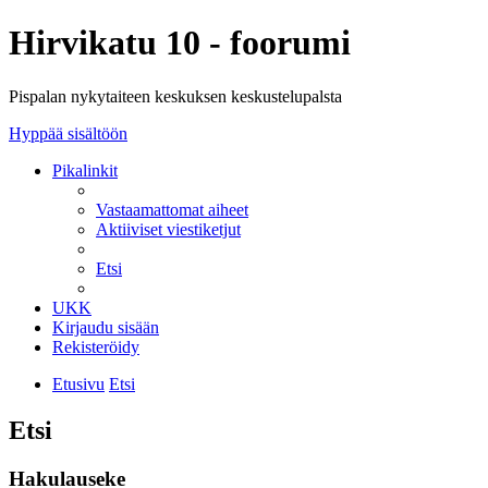
Hirvikatu 10 - foorumi
Pispalan nykytaiteen keskuksen keskustelupalsta
Hyppää sisältöön
Pikalinkit
Vastaamattomat aiheet
Aktiiviset viestiketjut
Etsi
UKK
Kirjaudu sisään
Rekisteröidy
Etusivu
Etsi
Etsi
Hakulauseke