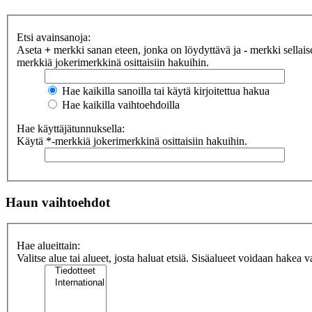
Etsi avainsanoja:
Aseta
+
merkki sanan eteen, jonka on löydyttävä ja
-
merkki sellaise
merkkiä jokerimerkkinä osittaisiin hakuihin.
Hae kaikilla sanoilla tai käytä kirjoitettua hakua
Hae kaikilla vaihtoehdoilla
Hae käyttäjätunnuksella:
Käytä *-merkkiä jokerimerkkinä osittaisiin hakuihin.
Haun vaihtoehdot
Hae alueittain:
Valitse alue tai alueet, josta haluat etsiä. Sisäalueet voidaan hakea v