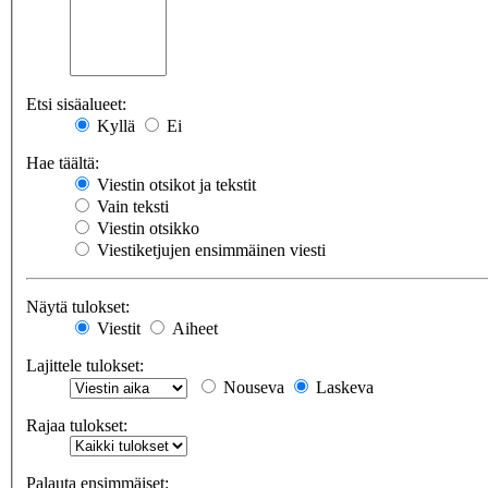
Etsi sisäalueet:
Kyllä
Ei
Hae täältä:
Viestin otsikot ja tekstit
Vain teksti
Viestin otsikko
Viestiketjujen ensimmäinen viesti
Näytä tulokset:
Viestit
Aiheet
Lajittele tulokset:
Nouseva
Laskeva
Rajaa tulokset:
Palauta ensimmäiset: