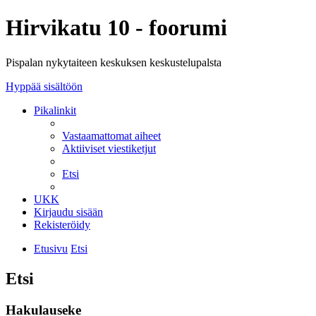
Hirvikatu 10 - foorumi
Pispalan nykytaiteen keskuksen keskustelupalsta
Hyppää sisältöön
Pikalinkit
Vastaamattomat aiheet
Aktiiviset viestiketjut
Etsi
UKK
Kirjaudu sisään
Rekisteröidy
Etusivu
Etsi
Etsi
Hakulauseke