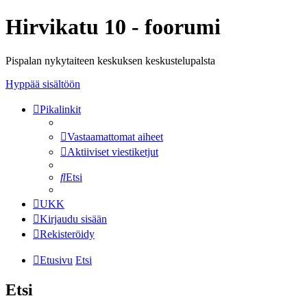
Hirvikatu 10 - foorumi
Pispalan nykytaiteen keskuksen keskustelupalsta
Hyppää sisältöön
Pikalinkit
Vastaamattomat aiheet
Aktiiviset viestiketjut
Etsi
UKK
Kirjaudu sisään
Rekisteröidy
Etusivu
Etsi
Etsi