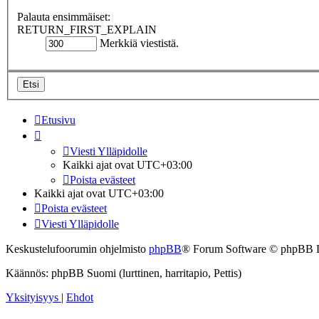
Palauta ensimmäiset:
RETURN_FIRST_EXPLAIN
Merkkiä viestistä.
Etusivu
Viesti Ylläpidolle
Kaikki ajat ovat
UTC+03:00
Poista evästeet
Kaikki ajat ovat
UTC+03:00
Poista evästeet
Viesti Ylläpidolle
Keskustelufoorumin ohjelmisto
phpBB
® Forum Software © phpBB 
Käännös: phpBB Suomi (lurttinen, harritapio, Pettis)
Yksityisyys
|
Ehdot