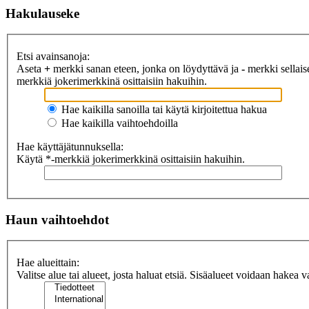
Hakulauseke
Etsi avainsanoja:
Aseta
+
merkki sanan eteen, jonka on löydyttävä ja
-
merkki sellaise
merkkiä jokerimerkkinä osittaisiin hakuihin.
Hae kaikilla sanoilla tai käytä kirjoitettua hakua
Hae kaikilla vaihtoehdoilla
Hae käyttäjätunnuksella:
Käytä *-merkkiä jokerimerkkinä osittaisiin hakuihin.
Haun vaihtoehdot
Hae alueittain:
Valitse alue tai alueet, josta haluat etsiä. Sisäalueet voidaan hakea v