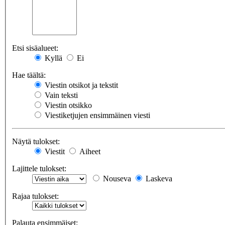
Etsi sisäalueet:
Kyllä
Ei
Hae täältä:
Viestin otsikot ja tekstit
Vain teksti
Viestin otsikko
Viestiketjujen ensimmäinen viesti
Näytä tulokset:
Viestit
Aiheet
Lajittele tulokset:
Nouseva
Laskeva
Rajaa tulokset:
Palauta ensimmäiset: