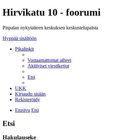
Hirvikatu 10 - foorumi
Pispalan nykytaiteen keskuksen keskustelupalsta
Hyppää sisältöön
Pikalinkit
Vastaamattomat aiheet
Aktiiviset viestiketjut
Etsi
UKK
Kirjaudu sisään
Rekisteröidy
Etusivu
Etsi
Etsi
Hakulauseke