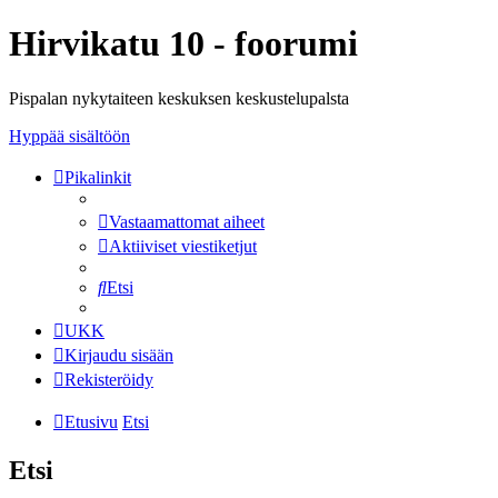
Hirvikatu 10 - foorumi
Pispalan nykytaiteen keskuksen keskustelupalsta
Hyppää sisältöön
Pikalinkit
Vastaamattomat aiheet
Aktiiviset viestiketjut
Etsi
UKK
Kirjaudu sisään
Rekisteröidy
Etusivu
Etsi
Etsi