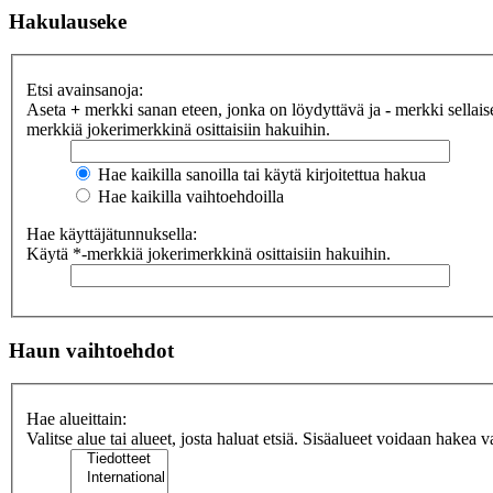
Hakulauseke
Etsi avainsanoja:
Aseta
+
merkki sanan eteen, jonka on löydyttävä ja
-
merkki sellaise
merkkiä jokerimerkkinä osittaisiin hakuihin.
Hae kaikilla sanoilla tai käytä kirjoitettua hakua
Hae kaikilla vaihtoehdoilla
Hae käyttäjätunnuksella:
Käytä *-merkkiä jokerimerkkinä osittaisiin hakuihin.
Haun vaihtoehdot
Hae alueittain:
Valitse alue tai alueet, josta haluat etsiä. Sisäalueet voidaan hakea v