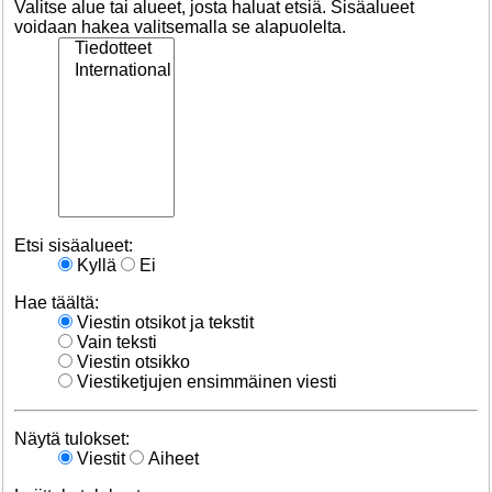
Valitse alue tai alueet, josta haluat etsiä. Sisäalueet
voidaan hakea valitsemalla se alapuolelta.
Etsi sisäalueet:
Kyllä
Ei
Hae täältä:
Viestin otsikot ja tekstit
Vain teksti
Viestin otsikko
Viestiketjujen ensimmäinen viesti
Näytä tulokset:
Viestit
Aiheet