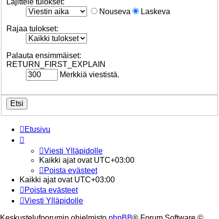
Lajittele tulokset:
Nouseva
Laskeva
Rajaa tulokset:
Palauta ensimmäiset:
RETURN_FIRST_EXPLAIN
Merkkiä viestistä.
Etusivu
Viesti Ylläpidolle
Kaikki ajat ovat
UTC+03:00
Poista evästeet
Kaikki ajat ovat
UTC+03:00
Poista evästeet
Viesti Ylläpidolle
Keskustelufoorumin ohjelmisto
phpBB
® Forum Software ©