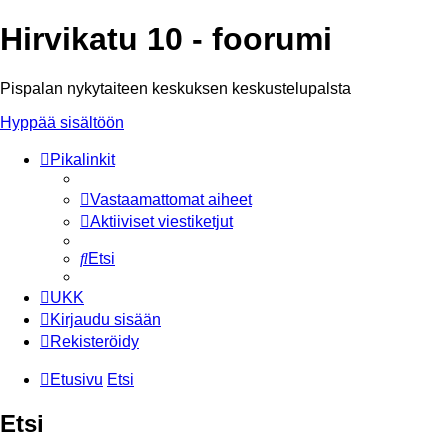
Hirvikatu 10 - foorumi
Pispalan nykytaiteen keskuksen keskustelupalsta
Hyppää sisältöön
Pikalinkit
Vastaamattomat aiheet
Aktiiviset viestiketjut
Etsi
UKK
Kirjaudu sisään
Rekisteröidy
Etusivu
Etsi
Etsi