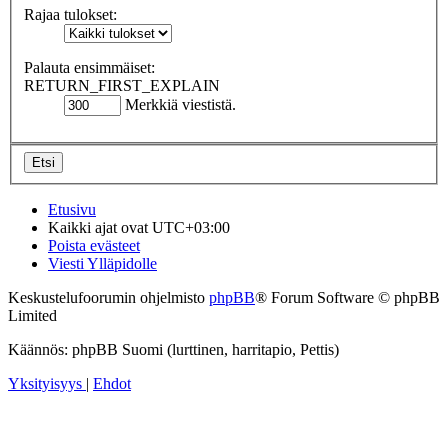
Rajaa tulokset:
Palauta ensimmäiset:
RETURN_FIRST_EXPLAIN
Merkkiä viestistä.
Etusivu
Kaikki ajat ovat
UTC+03:00
Poista evästeet
Viesti Ylläpidolle
Keskustelufoorumin ohjelmisto
phpBB
® Forum Software © phpBB
Limited
Käännös: phpBB Suomi (lurttinen, harritapio, Pettis)
Yksityisyys
|
Ehdot