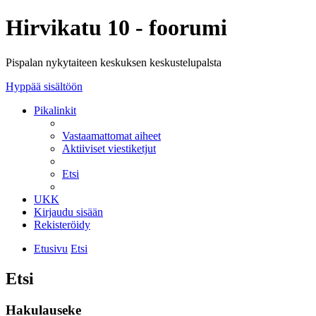
Hirvikatu 10 - foorumi
Pispalan nykytaiteen keskuksen keskustelupalsta
Hyppää sisältöön
Pikalinkit
Vastaamattomat aiheet
Aktiiviset viestiketjut
Etsi
UKK
Kirjaudu sisään
Rekisteröidy
Etusivu
Etsi
Etsi
Hakulauseke