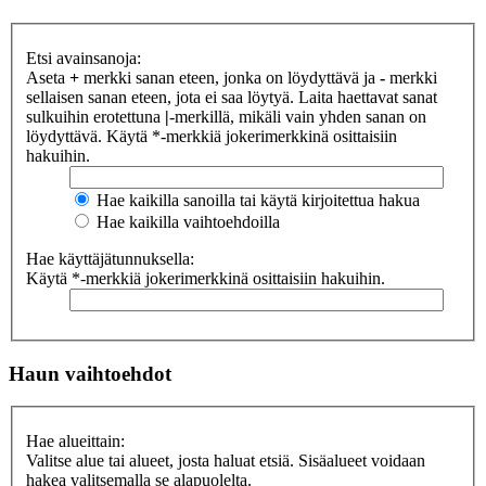
Etsi avainsanoja:
Aseta
+
merkki sanan eteen, jonka on löydyttävä ja
-
merkki
sellaisen sanan eteen, jota ei saa löytyä. Laita haettavat sanat
sulkuihin erotettuna
|
-merkillä, mikäli vain yhden sanan on
löydyttävä. Käytä *-merkkiä jokerimerkkinä osittaisiin
hakuihin.
Hae kaikilla sanoilla tai käytä kirjoitettua hakua
Hae kaikilla vaihtoehdoilla
Hae käyttäjätunnuksella:
Käytä *-merkkiä jokerimerkkinä osittaisiin hakuihin.
Haun vaihtoehdot
Hae alueittain:
Valitse alue tai alueet, josta haluat etsiä. Sisäalueet voidaan
hakea valitsemalla se alapuolelta.