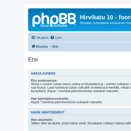
Hirvikatu 10 - foo
Pispalan nykytaiteen keskuksen ke
Pikalinkit
UKK
Etusivu
Etsi
Etsi
HAKULAUSEKE
Etsi avainsanoja:
Aseta
+
merkki sanan eteen, jonka on löydyttävä ja
-
merkki sellaisen s
saa löytyä. Laita haettavat sanat sulkuihin erotettuna
|
-merkillä, mikäli
löydyttävä. Käytä *-merkkiä jokerimerkkinä osittaisiin hakuihin.
Hae käyttäjätunnuksella:
Käytä *-merkkiä jokerimerkkinä osittaisiin hakuihin.
HAUN VAIHTOEHDOT
Hae alueittain:
Valitse alue tai alueet, josta haluat etsiä. Sisäalueet voidaan hakea vali