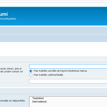
rumi
skustelupalsta
anan eteen, jota ei
Hae kaikilla sanoilla tai käytä kirjoitettua hakua
 vain yhden sanan on
Hae kaikilla vaihtoehdoilla
tsemalla se alapuolelta.