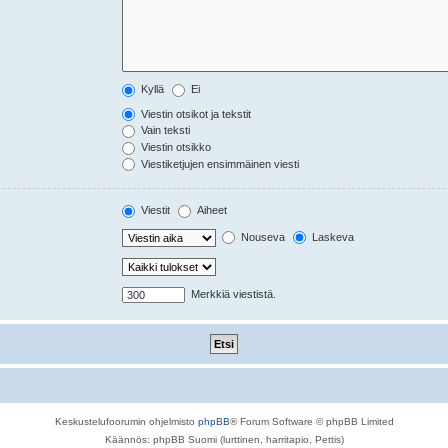
Kyllä
Ei
Viestin otsikot ja tekstit
Vain teksti
Viestin otsikko
Viestiketjujen ensimmäinen viesti
Viestit
Aiheet
Nouseva
Laskeva
Merkkiä viestistä.
Keskustelufoorumin ohjelmisto
phpBB
® Forum Software © phpBB Limited
Käännös: phpBB Suomi (lurttinen, harritapio, Pettis)