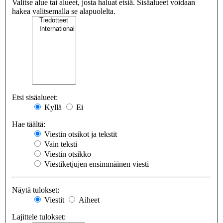
Valitse alue tai alueet, josta haluat etsiä. Sisäalueet voidaan
hakea valitsemalla se alapuolelta.
Etsi sisäalueet:
Kyllä
Ei
Hae täältä:
Viestin otsikot ja tekstit
Vain teksti
Viestin otsikko
Viestiketjujen ensimmäinen viesti
Näytä tulokset:
Viestit
Aiheet
Lajittele tulokset: