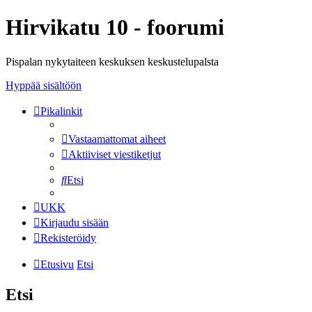
Hirvikatu 10 - foorumi
Pispalan nykytaiteen keskuksen keskustelupalsta
Hyppää sisältöön
Pikalinkit
Vastaamattomat aiheet
Aktiiviset viestiketjut
Etsi
UKK
Kirjaudu sisään
Rekisteröidy
Etusivu
Etsi
Etsi