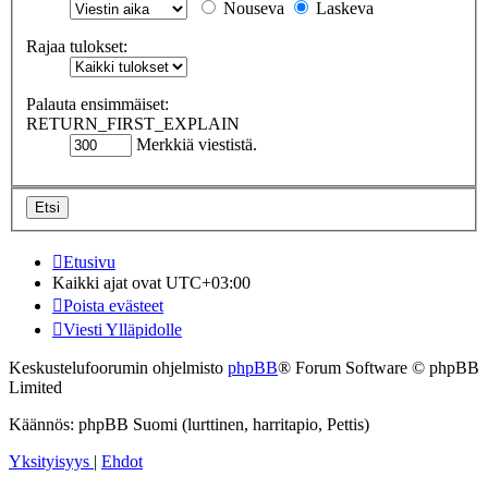
Nouseva
Laskeva
Rajaa tulokset:
Palauta ensimmäiset:
RETURN_FIRST_EXPLAIN
Merkkiä viestistä.
Etusivu
Kaikki ajat ovat
UTC+03:00
Poista evästeet
Viesti Ylläpidolle
Keskustelufoorumin ohjelmisto
phpBB
® Forum Software © phpBB
Limited
Käännös: phpBB Suomi (lurttinen, harritapio, Pettis)
Yksityisyys
|
Ehdot