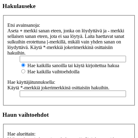
Hakulauseke
Etsi avainsanoja:
Aseta
+
merkki sanan eteen, jonka on löydyttävä ja
-
merkki
sellaisen sanan eteen, jota ei saa löytyä. Laita haettavat sanat
sulkuihin erotettuna
|
-merkillä, mikäli vain yhden sanan on
löydyttävä. Käytä *-merkkiä jokerimerkkinä osittaisiin
hakuihin.
Hae kaikilla sanoilla tai käytä kirjoitettua hakua
Hae kaikilla vaihtoehdoilla
Hae käyttäjätunnuksella:
Käytä *-merkkiä jokerimerkkinä osittaisiin hakuihin.
Haun vaihtoehdot
Hae alueittain: