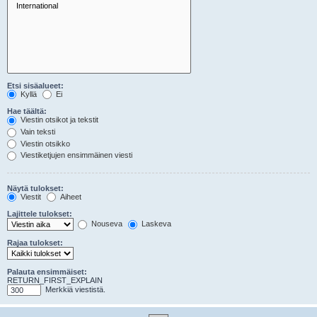
Etsi sisäalueet:
Kyllä
Ei
Hae täältä:
Viestin otsikot ja tekstit
Vain teksti
Viestin otsikko
Viestiketjujen ensimmäinen viesti
Näytä tulokset:
Viestit
Aiheet
Lajittele tulokset:
Nouseva
Laskeva
Rajaa tulokset:
Palauta ensimmäiset:
RETURN_FIRST_EXPLAIN
Merkkiä viestistä.