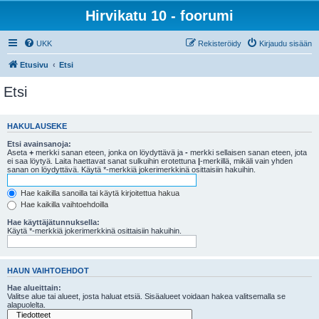
Hirvikatu 10 - foorumi
UKK
Rekisteröidy
Kirjaudu sisään
Etusivu
Etsi
Etsi
HAKULAUSEKE
Etsi avainsanoja:
Aseta
+
merkki sanan eteen, jonka on löydyttävä ja
-
merkki sellaisen sanan eteen, jota
ei saa löytyä. Laita haettavat sanat sulkuihin erotettuna
|
-merkillä, mikäli vain yhden
sanan on löydyttävä. Käytä *-merkkiä jokerimerkkinä osittaisiin hakuihin.
Hae kaikilla sanoilla tai käytä kirjoitettua hakua
Hae kaikilla vaihtoehdoilla
Hae käyttäjätunnuksella:
Käytä *-merkkiä jokerimerkkinä osittaisiin hakuihin.
HAUN VAIHTOEHDOT
Hae alueittain:
Valitse alue tai alueet, josta haluat etsiä. Sisäalueet voidaan hakea valitsemalla se
alapuolelta.