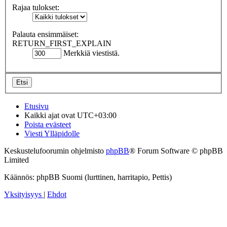
Rajaa tulokset:
Palauta ensimmäiset:
RETURN_FIRST_EXPLAIN
Merkkiä viestistä.
Etusivu
Kaikki ajat ovat
UTC+03:00
Poista evästeet
Viesti Ylläpidolle
Keskustelufoorumin ohjelmisto
phpBB
® Forum Software © phpBB
Limited
Käännös: phpBB Suomi (lurttinen, harritapio, Pettis)
Yksityisyys
|
Ehdot