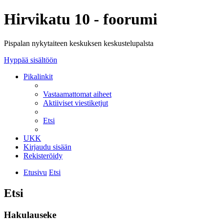
Hirvikatu 10 - foorumi
Pispalan nykytaiteen keskuksen keskustelupalsta
Hyppää sisältöön
Pikalinkit
Vastaamattomat aiheet
Aktiiviset viestiketjut
Etsi
UKK
Kirjaudu sisään
Rekisteröidy
Etusivu
Etsi
Etsi
Hakulauseke