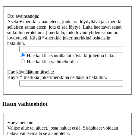
Etsi avainsanoja:
Aseta
+
merkki sanan eteen, jonka on löydyttävä ja
-
merkki
sellaisen sanan eteen, jota ei saa löytyä. Laita haettavat sanat
sulkuihin erotettuna
|
-merkillä, mikäli vain yhden sanan on
löydyttävä. Käytä *-merkkiä jokerimerkkinä osittaisiin
hakuihin.
Hae kaikilla sanoilla tai käytä kirjoitettua hakua
Hae kaikilla vaihtoehdoilla
Hae käyttäjätunnuksella:
Käytä *-merkkiä jokerimerkkinä osittaisiin hakuihin.
Haun vaihtoehdot
Hae alueittain:
Valitse alue tai alueet, josta haluat etsiä. Sisäalueet voidaan
hakea valitsemalla se alapuolelta.