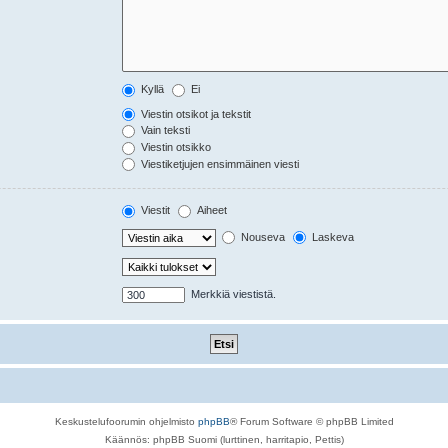
Kyllä
Ei
Viestin otsikot ja tekstit
Vain teksti
Viestin otsikko
Viestiketjujen ensimmäinen viesti
Viestit
Aiheet
Nouseva
Laskeva
Merkkiä viestistä.
Keskustelufoorumin ohjelmisto
phpBB
® Forum Software © phpBB Limited
Käännös: phpBB Suomi (lurttinen, harritapio, Pettis)