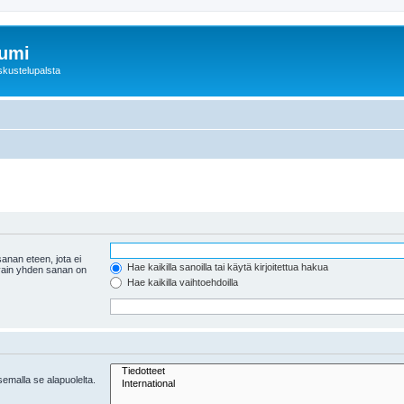
rumi
skustelupalsta
anan eteen, jota ei
Hae kaikilla sanoilla tai käytä kirjoitettua hakua
 vain yhden sanan on
Hae kaikilla vaihtoehdoilla
tsemalla se alapuolelta.