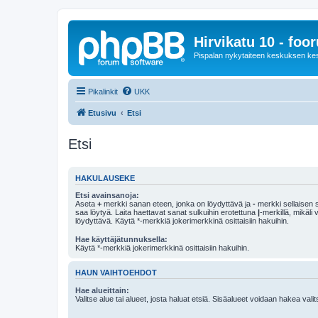
Hirvikatu 10 - foo
Pispalan nykytaiteen keskuksen ke
Pikalinkit
UKK
Etusivu
Etsi
Etsi
HAKULAUSEKE
Etsi avainsanoja:
Aseta
+
merkki sanan eteen, jonka on löydyttävä ja
-
merkki sellaisen s
saa löytyä. Laita haettavat sanat sulkuihin erotettuna
|
-merkillä, mikäli
löydyttävä. Käytä *-merkkiä jokerimerkkinä osittaisiin hakuihin.
Hae käyttäjätunnuksella:
Käytä *-merkkiä jokerimerkkinä osittaisiin hakuihin.
HAUN VAIHTOEHDOT
Hae alueittain:
Valitse alue tai alueet, josta haluat etsiä. Sisäalueet voidaan hakea vali