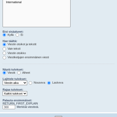
Etsi sisäalueet:
Kyllä
Ei
Hae täältä:
Viestin otsikot ja tekstit
Vain teksti
Viestin otsikko
Viestiketjujen ensimmäinen viesti
Näytä tulokset:
Viestit
Aiheet
Lajittele tulokset:
Nouseva
Laskeva
Rajaa tulokset:
Palauta ensimmäiset:
RETURN_FIRST_EXPLAIN
Merkkiä viestistä.