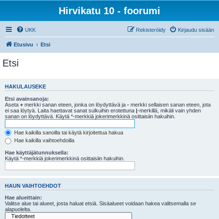
Hirvikatu 10 - foorumi
UKK
Rekisteröidy
Kirjaudu sisään
Etusivu
Etsi
Etsi
HAKULAUSEKE
Etsi avainsanoja:
Aseta
+
merkki sanan eteen, jonka on löydyttävä ja
-
merkki sellaisen sanan eteen, jota
ei saa löytyä. Laita haettavat sanat sulkuihin erotettuna
|
-merkillä, mikäli vain yhden
sanan on löydyttävä. Käytä *-merkkiä jokerimerkkinä osittaisiin hakuihin.
Hae kaikilla sanoilla tai käytä kirjoitettua hakua
Hae kaikilla vaihtoehdoilla
Hae käyttäjätunnuksella:
Käytä *-merkkiä jokerimerkkinä osittaisiin hakuihin.
HAUN VAIHTOEHDOT
Hae alueittain:
Valitse alue tai alueet, josta haluat etsiä. Sisäalueet voidaan hakea valitsemalla se
alapuolelta.