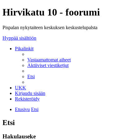
Hirvikatu 10 - foorumi
Pispalan nykytaiteen keskuksen keskustelupalsta
Hyppää sisältöön
Pikalinkit
Vastaamattomat aiheet
Aktiiviset viestiketjut
Etsi
UKK
Kirjaudu sisään
Rekisteröidy
Etusivu
Etsi
Etsi
Hakulauseke