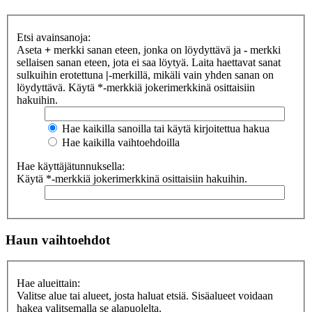
Etsi avainsanoja:
Aseta
+
merkki sanan eteen, jonka on löydyttävä ja
-
merkki
sellaisen sanan eteen, jota ei saa löytyä. Laita haettavat sanat
sulkuihin erotettuna
|
-merkillä, mikäli vain yhden sanan on
löydyttävä. Käytä *-merkkiä jokerimerkkinä osittaisiin
hakuihin.
Hae kaikilla sanoilla tai käytä kirjoitettua hakua
Hae kaikilla vaihtoehdoilla
Hae käyttäjätunnuksella:
Käytä *-merkkiä jokerimerkkinä osittaisiin hakuihin.
Haun vaihtoehdot
Hae alueittain:
Valitse alue tai alueet, josta haluat etsiä. Sisäalueet voidaan
hakea valitsemalla se alapuolelta.