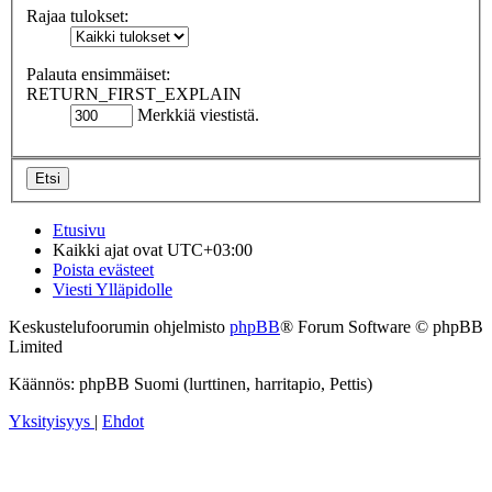
Rajaa tulokset:
Palauta ensimmäiset:
RETURN_FIRST_EXPLAIN
Merkkiä viestistä.
Etusivu
Kaikki ajat ovat
UTC+03:00
Poista evästeet
Viesti Ylläpidolle
Keskustelufoorumin ohjelmisto
phpBB
® Forum Software © phpBB
Limited
Käännös: phpBB Suomi (lurttinen, harritapio, Pettis)
Yksityisyys
|
Ehdot