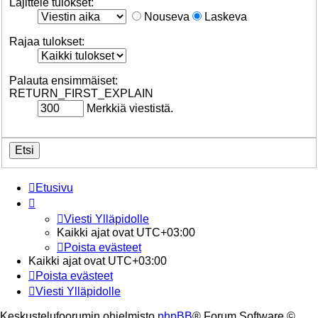
Lajittele tulokset:
Nouseva
Laskeva
Rajaa tulokset:
Palauta ensimmäiset:
RETURN_FIRST_EXPLAIN
Merkkiä viestistä.
Etusivu
Viesti Ylläpidolle
Kaikki ajat ovat
UTC+03:00
Poista evästeet
Kaikki ajat ovat
UTC+03:00
Poista evästeet
Viesti Ylläpidolle
Keskustelufoorumin ohjelmisto
phpBB
® Forum Software ©