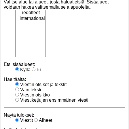
Valitse alue tai alueet, josta haluat etsiä. Sisäalueet
voidaan hakea valitsemalla se alapuolelta.
Etsi sisäalueet:
Kyllä
Ei
Hae täältä:
Viestin otsikot ja tekstit
Vain teksti
Viestin otsikko
Viestiketjujen ensimmäinen viesti
Näytä tulokset:
Viestit
Aiheet