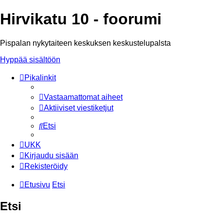
Hirvikatu 10 - foorumi
Pispalan nykytaiteen keskuksen keskustelupalsta
Hyppää sisältöön
Pikalinkit
Vastaamattomat aiheet
Aktiiviset viestiketjut
Etsi
UKK
Kirjaudu sisään
Rekisteröidy
Etusivu
Etsi
Etsi