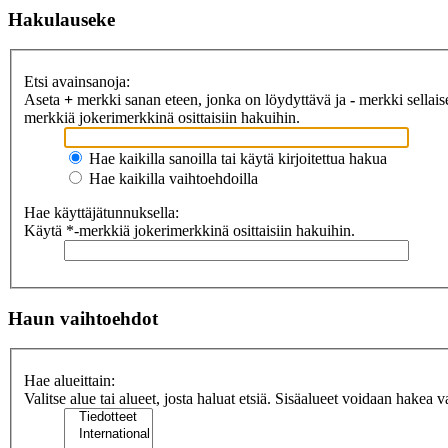
Hakulauseke
Etsi avainsanoja:
Aseta
+
merkki sanan eteen, jonka on löydyttävä ja
-
merkki sellaise
merkkiä jokerimerkkinä osittaisiin hakuihin.
Hae kaikilla sanoilla tai käytä kirjoitettua hakua
Hae kaikilla vaihtoehdoilla
Hae käyttäjätunnuksella:
Käytä *-merkkiä jokerimerkkinä osittaisiin hakuihin.
Haun vaihtoehdot
Hae alueittain:
Valitse alue tai alueet, josta haluat etsiä. Sisäalueet voidaan hakea v