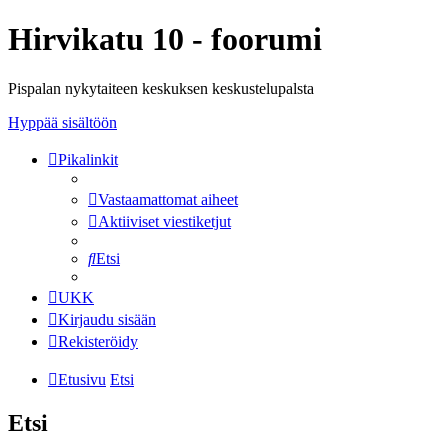
Hirvikatu 10 - foorumi
Pispalan nykytaiteen keskuksen keskustelupalsta
Hyppää sisältöön
Pikalinkit
Vastaamattomat aiheet
Aktiiviset viestiketjut
Etsi
UKK
Kirjaudu sisään
Rekisteröidy
Etusivu
Etsi
Etsi