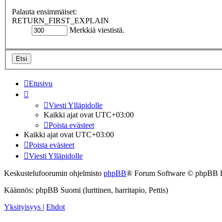
Palauta ensimmäiset:
RETURN_FIRST_EXPLAIN
Merkkiä viestistä.
Etusivu
Viesti Ylläpidolle
Kaikki ajat ovat
UTC+03:00
Poista evästeet
Kaikki ajat ovat
UTC+03:00
Poista evästeet
Viesti Ylläpidolle
Keskustelufoorumin ohjelmisto
phpBB
® Forum Software © phpBB 
Käännös: phpBB Suomi (lurttinen, harritapio, Pettis)
Yksityisyys
|
Ehdot