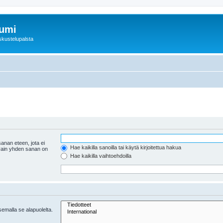
rumi
skustelupalsta
anan eteen, jota ei
Hae kaikilla sanoilla tai käytä kirjoitettua hakua
 vain yhden sanan on
Hae kaikilla vaihtoehdoilla
tsemalla se alapuolelta.