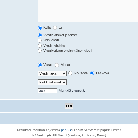
Kyllä
Ei
Viestin otsikot ja tekstit
Vain teksti
Viestin otsikko
Viestiketjujen ensimmäinen viesti
Viestit
Aiheet
Nouseva
Laskeva
Merkkiä viestistä.
Keskustelufoorumin ohjelmisto
phpBB
® Forum Software © phpBB Limited
Käännös: phpBB Suomi (lurttinen, harritapio, Pettis)