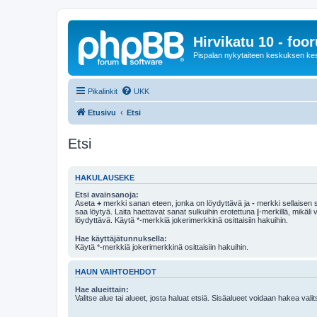
Hirvikatu 10 - foo
Pispalan nykytaiteen keskuksen ke
Pikalinkit
UKK
Etusivu
Etsi
Etsi
HAKULAUSEKE
Etsi avainsanoja:
Aseta
+
merkki sanan eteen, jonka on löydyttävä ja
-
merkki sellaisen s
saa löytyä. Laita haettavat sanat sulkuihin erotettuna
|
-merkillä, mikäli
löydyttävä. Käytä *-merkkiä jokerimerkkinä osittaisiin hakuihin.
Hae käyttäjätunnuksella:
Käytä *-merkkiä jokerimerkkinä osittaisiin hakuihin.
HAUN VAIHTOEHDOT
Hae alueittain:
Valitse alue tai alueet, josta haluat etsiä. Sisäalueet voidaan hakea vali