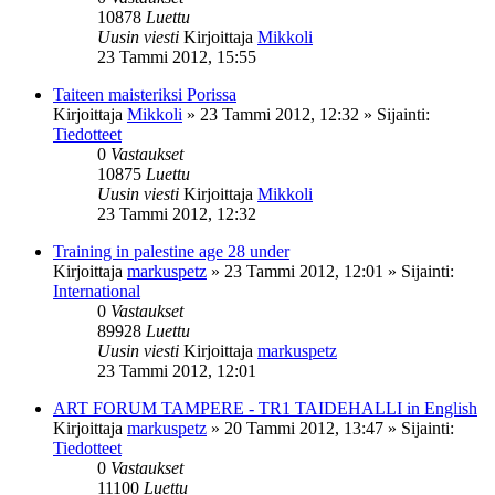
10878
Luettu
Uusin viesti
Kirjoittaja
Mikkoli
23 Tammi 2012, 15:55
Taiteen maisteriksi Porissa
Kirjoittaja
Mikkoli
»
23 Tammi 2012, 12:32
» Sijainti:
Tiedotteet
0
Vastaukset
10875
Luettu
Uusin viesti
Kirjoittaja
Mikkoli
23 Tammi 2012, 12:32
Training in palestine age 28 under
Kirjoittaja
markuspetz
»
23 Tammi 2012, 12:01
» Sijainti:
International
0
Vastaukset
89928
Luettu
Uusin viesti
Kirjoittaja
markuspetz
23 Tammi 2012, 12:01
ART FORUM TAMPERE - TR1 TAIDEHALLI in English
Kirjoittaja
markuspetz
»
20 Tammi 2012, 13:47
» Sijainti:
Tiedotteet
0
Vastaukset
11100
Luettu