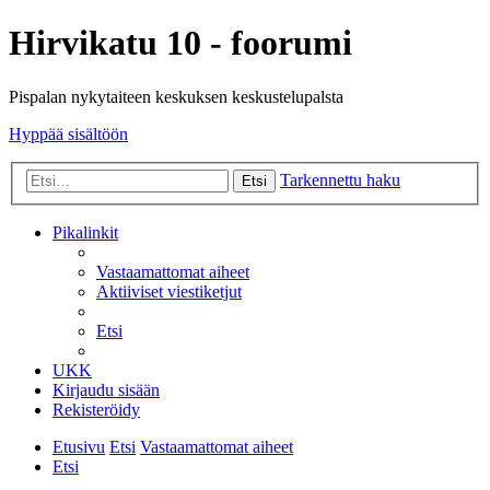
Hirvikatu 10 - foorumi
Pispalan nykytaiteen keskuksen keskustelupalsta
Hyppää sisältöön
Tarkennettu haku
Etsi
Pikalinkit
Vastaamattomat aiheet
Aktiiviset viestiketjut
Etsi
UKK
Kirjaudu sisään
Rekisteröidy
Etusivu
Etsi
Vastaamattomat aiheet
Etsi