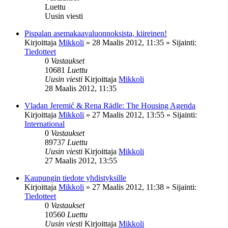
Luettu
Uusin viesti
Pispalan asemakaavaluonnoksista, kiireinen!
Kirjoittaja
Mikkoli
»
28 Maalis 2012, 11:35
» Sijainti:
Tiedotteet
0
Vastaukset
10681
Luettu
Uusin viesti
Kirjoittaja
Mikkoli
28 Maalis 2012, 11:35
Vladan Jeremić & Rena Rädle: The Housing Agenda
Kirjoittaja
Mikkoli
»
27 Maalis 2012, 13:55
» Sijainti:
International
0
Vastaukset
89737
Luettu
Uusin viesti
Kirjoittaja
Mikkoli
27 Maalis 2012, 13:55
Kaupungin tiedote yhdistyksille
Kirjoittaja
Mikkoli
»
27 Maalis 2012, 11:38
» Sijainti:
Tiedotteet
0
Vastaukset
10560
Luettu
Uusin viesti
Kirjoittaja
Mikkoli