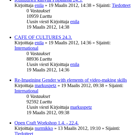
Kirjoittaja
enila
»
19 Maalis 2012, 14:38
» Sijainti:
Tiedotteet
0
Vastaukset
10959
Luettu
Uusin viesti
Kirjoittaja
enila
19 Maalis 2012, 14:38
CAFE OF CULTURES 24.3.
Kirjoittaja
enila
»
19 Maalis 2012, 14:36
» Sijainti:
International
0
Vastaukset
88936
Luettu
Uusin viesti
Kirjoittaja
enila
19 Maalis 2012, 14:36
Re-Imagining Gender with elements of video-making skills
Kirjoittaja
markuspetz
»
19 Maalis 2012, 09:38
» Sijainti:
International
0
Vastaukset
92592
Luettu
Uusin viesti
Kirjoittaja
markuspetz
19 Maalis 2012, 09:38
Open Craft Workshop 1.4. - 22.4.
Kirjoittaja
nurmikko
»
13 Maalis 2012, 19:10
» Sijainti:
Tiedotteet