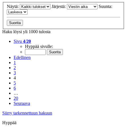
Näytä:
Järjestä:
Suunta:
Haku löysi yli 1000 tulosta
Sivu
4
/
20
Hyppää sivulle:
Edellinen
1
2
3
4
5
6
…
20
Seuraava
Siirry tarkennettuun hakuun
Hyppää