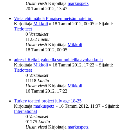
Uusin viesti
Kirjoittaja
markuspetz
20 Tammi 2012, 13:47
Vielä ehtii nähdä Punaisen metsän hotellin!
Kirjoittaja
Mikkoli
»
18 Tammi 2012, 00:05
» Sijainti:
Tiedotteet
0
Vastaukset
11232
Luettu
Uusin viesti
Kirjoittaja
Mikkoli
18 Tammi 2012, 00:05
adressi:Retkeilyalueilla suunnitteilla avohakkuita
Kirjoittaja
Mikkoli
»
16 Tammi 2012, 17:22
» Sijainti:
Tiedotteet
0
Vastaukset
11118
Luettu
Uusin viesti
Kirjoittaja
Mikkoli
16 Tammi 2012, 17:22
Turkey teatteri project july age 18-25
Kirjoittaja
markuspetz
»
16 Tammi 2012, 11:37
» Sijainti:
International
0
Vastaukset
91275
Luettu
Uusin viesti
Kirjoittaja
markuspetz