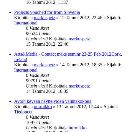
16 Tammi 2012, 11:37
Projects vouched for from Slovenia
Kirjoittaja
markuspetz
»
15 Tammi 2012, 22:46
» Sijainti:
International
0
Vastaukset
90524
Luettu
Uusin viesti
Kirjoittaja
markuspetz
15 Tammi 2012, 22:46
Arts&Media - Contact make seminr 23-25 Feb 2012Cork,
Ireland
Kirjoittaja
markuspetz
»
14 Tammi 2012, 18:35
» Sijainti:
International
0
Vastaukset
90791
Luettu
Uusin viesti
Kirjoittaja
markuspetz
14 Tammi 2012, 18:35
Avoin kevään näyttelyiden valintakokous
Kirjoittaja
nurmikko
»
13 Tammi 2012, 17:44
» Sijainti:
Tiedotteet
0
Vastaukset
10972
Luettu
Uusin viesti
Kirjoittaja
nurmikko