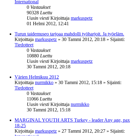
International
0
Vastaukset
90328
Luettu
Uusin viesti
Kirjoittaja
markuspetz
01 Helmi 2012, 12:41
Turun taidemuseo tarjoaa mahdolli työharjoit. Ja työeläm.
Kirjoittaja
markuspetz
»
30 Tammi 2012, 20:18
» Sijainti:
Tiedotteet
0
Vastaukset
10880
Luettu
Uusin viesti
Kirjoittaja
markuspetz
30 Tammi 2012, 20:18
Värien Helmikuu 2012
Kirjoittaja
nurmikko
»
30 Tammi 2012, 15:18
» Sijainti:
Tiedotteet
0
Vastaukset
11066
Luettu
Uusin viesti
Kirjoittaja
nurmikko
30 Tammi 2012, 15:18
MARGINAL YOUTH ARTS Turkey - leader Any age, pax
18-25
Kirjoittaja
markuspetz
»
27 Tammi 2012, 20:27
» Sijainti: