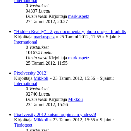
International
0
Vastaukset
94337
Luettu
Uusin viesti
Kirjoittaja
markuspetz
27 Tammi 2012, 20:27
"Hidden Reality" - 2 yrs documentary photo project fr adults
Kirjoittaja
markuspetz
»
25 Tammi 2012, 11:55
» Sijainti:
International
0
Vastaukset
101674
Luettu
Uusin viesti
Kirjoittaja
markuspetz
25 Tammi 2012, 11:55
Pixelversity 2012!
Kirjoittaja
Mikkoli
»
23 Tammi 2012, 15:56
» Sijainti:
International
0
Vastaukset
92740
Luettu
Uusin viesti
Kirjoittaja
Mikkoli
23 Tammi 2012, 15:56
Pixelversity 2012 kutsuu oppimaan yhdessä!
Kirjoittaja
Mikkoli
»
23 Tammi 2012, 15:55
» Sijainti:
Tiedotteet
0
Vastaukset