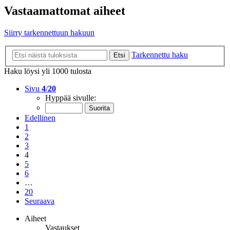
Vastaamattomat aiheet
Siirry tarkennettuun hakuun
Tarkennettu haku
Etsi
Haku löysi yli 1000 tulosta
Sivu
4
/
20
Hyppää sivulle:
Edellinen
1
2
3
4
5
6
…
20
Seuraava
Aiheet
Vastaukset