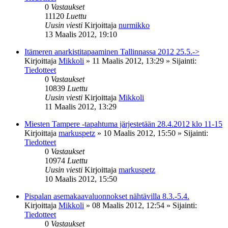
0
Vastaukset
11120
Luettu
Uusin viesti
Kirjoittaja
nurmikko
13 Maalis 2012, 19:10
Itämeren anarkistitapaaminen Tallinnassa 2012 25.5.->
Kirjoittaja
Mikkoli
»
11 Maalis 2012, 13:29
» Sijainti:
Tiedotteet
0
Vastaukset
10839
Luettu
Uusin viesti
Kirjoittaja
Mikkoli
11 Maalis 2012, 13:29
Miesten Tampere -tapahtuma järjestetään 28.4.2012 klo 11-15
Kirjoittaja
markuspetz
»
10 Maalis 2012, 15:50
» Sijainti:
Tiedotteet
0
Vastaukset
10974
Luettu
Uusin viesti
Kirjoittaja
markuspetz
10 Maalis 2012, 15:50
Pispalan asemakaavaluonnokset nähtävilla 8.3.-5.4.
Kirjoittaja
Mikkoli
»
08 Maalis 2012, 12:54
» Sijainti:
Tiedotteet
0
Vastaukset