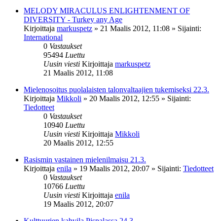
MELODY MIRACULUS ENLIGHTENMENT OF
DIVERSITY - Turkey any Age
Kirjoittaja
markuspetz
»
21 Maalis 2012, 11:08
» Sijainti:
International
0
Vastaukset
95494
Luettu
Uusin viesti
Kirjoittaja
markuspetz
21 Maalis 2012, 11:08
Mielenosoitus puolalaisten talonvaltaajien tukemiseksi 22.3.
Kirjoittaja
Mikkoli
»
20 Maalis 2012, 12:55
» Sijainti:
Tiedotteet
0
Vastaukset
10940
Luettu
Uusin viesti
Kirjoittaja
Mikkoli
20 Maalis 2012, 12:55
Rasismin vastainen mielenilmaisu 21.3.
Kirjoittaja
enila
»
19 Maalis 2012, 20:07
» Sijainti:
Tiedotteet
0
Vastaukset
10766
Luettu
Uusin viesti
Kirjoittaja
enila
19 Maalis 2012, 20:07
Kulttuurien kahvila Pispalassa 24.3.