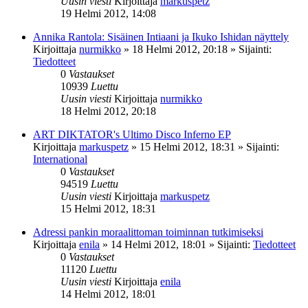
Uusin viesti
Kirjoittaja
markuspetz
19 Helmi 2012, 14:08
Annika Rantola: Sisäinen Intiaani ja Ikuko Ishidan näyttely
Kirjoittaja
nurmikko
»
18 Helmi 2012, 20:18
» Sijainti:
Tiedotteet
0
Vastaukset
10939
Luettu
Uusin viesti
Kirjoittaja
nurmikko
18 Helmi 2012, 20:18
ART DIKTATOR's Ultimo Disco Inferno EP
Kirjoittaja
markuspetz
»
15 Helmi 2012, 18:31
» Sijainti:
International
0
Vastaukset
94519
Luettu
Uusin viesti
Kirjoittaja
markuspetz
15 Helmi 2012, 18:31
Adressi pankin moraalittoman toiminnan tutkimiseksi
Kirjoittaja
enila
»
14 Helmi 2012, 18:01
» Sijainti:
Tiedotteet
0
Vastaukset
11120
Luettu
Uusin viesti
Kirjoittaja
enila
14 Helmi 2012, 18:01