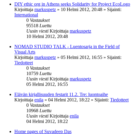
DIY ethic org in Athens seeks Solidarity for Project EcoLogo
Kirjoittaja
markuspetz
»
10 Helmi 2012, 20:48
» Sijainti:
International
0
Vastaukset
95518
Luettu
Uusin viesti
Kirjoittaja
markuspetz
10 Helmi 2012, 20:48
NOMAD STUDIO TALK - Luentosarja in the Field of
Visual Arts
Kirjoittaja
markuspetz
»
05 Helmi 2012, 16:55
» Sijainti:
Tiedotteet
0
Vastaukset
10759
Luettu
Uusin viesti
Kirjoittaja
markuspetz
05 Helmi 2012, 16:55
Elävän kirjallisuuden festarit 11.2. Tre: luontoaihe
Kirjoittaja
enila
»
04 Helmi 2012, 18:22
» Sijainti:
Tiedotteet
0
Vastaukset
10968
Luettu
Uusin viesti
Kirjoittaja
enila
04 Helmi 2012, 18:22
Home pages of Suvadeep Das