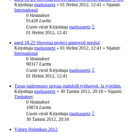
Kirjoittaja
markuspetz
»
01 Helmi 2012, 12:41
» Sijainti:
International
0
Vastaukset
91428
Luettu
Uusin viesti
Kirjoittaja
markuspetz
01 Helmi 2012, 12:41
aged 18-25 Slovenia project approved needsä'
Kirjoittaja
markuspetz
»
01 Helmi 2012, 12:41
» Sijainti:
International
0
Vastaukset
90317
Luettu
Uusin viesti
Kirjoittaja
markuspetz
01 Helmi 2012, 12:41
Turun taidemuseo tarjoaa mahdolli työharjoit. Ja työeläm.
Kirjoittaja
markuspetz
»
30 Tammi 2012, 20:18
» Sijainti:
Tiedotteet
0
Vastaukset
10874
Luettu
Uusin viesti
Kirjoittaja
markuspetz
30 Tammi 2012, 20:18
Värien Helmikuu 2012