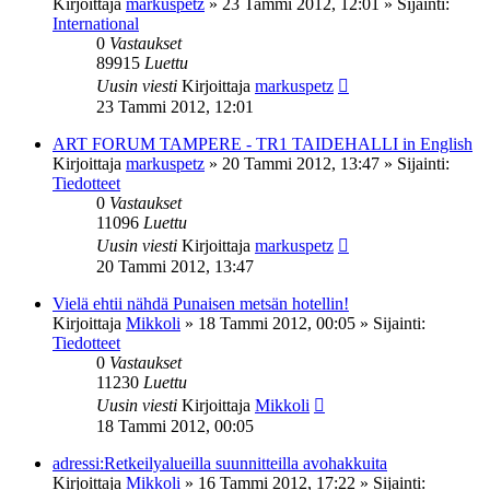
Kirjoittaja
markuspetz
»
23 Tammi 2012, 12:01
» Sijainti:
International
0
Vastaukset
89915
Luettu
Uusin viesti
Kirjoittaja
markuspetz
23 Tammi 2012, 12:01
ART FORUM TAMPERE - TR1 TAIDEHALLI in English
Kirjoittaja
markuspetz
»
20 Tammi 2012, 13:47
» Sijainti:
Tiedotteet
0
Vastaukset
11096
Luettu
Uusin viesti
Kirjoittaja
markuspetz
20 Tammi 2012, 13:47
Vielä ehtii nähdä Punaisen metsän hotellin!
Kirjoittaja
Mikkoli
»
18 Tammi 2012, 00:05
» Sijainti:
Tiedotteet
0
Vastaukset
11230
Luettu
Uusin viesti
Kirjoittaja
Mikkoli
18 Tammi 2012, 00:05
adressi:Retkeilyalueilla suunnitteilla avohakkuita
Kirjoittaja
Mikkoli
»
16 Tammi 2012, 17:22
» Sijainti: