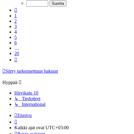
Edellinen
1
2
3
4
5
6
…
20
Seuraava
Siirry tarkennettuun hakuun
Hyppää
Hirvikatu 10
↳ Tiedotteet
↳ International
Etusivu
Kaikki ajat ovat
UTC+03:00
Poista evästeet