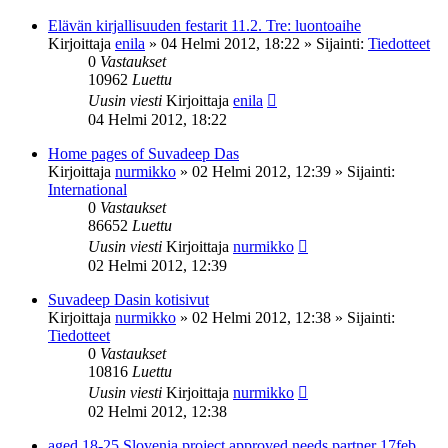
Elävän kirjallisuuden festarit 11.2. Tre: luontoaihe
Kirjoittaja
enila
»
04 Helmi 2012, 18:22
» Sijainti:
Tiedotteet
0
Vastaukset
10962
Luettu
Uusin viesti
Kirjoittaja
enila
04 Helmi 2012, 18:22
Home pages of Suvadeep Das
Kirjoittaja
nurmikko
»
02 Helmi 2012, 12:39
» Sijainti:
International
0
Vastaukset
86652
Luettu
Uusin viesti
Kirjoittaja
nurmikko
02 Helmi 2012, 12:39
Suvadeep Dasin kotisivut
Kirjoittaja
nurmikko
»
02 Helmi 2012, 12:38
» Sijainti:
Tiedotteet
0
Vastaukset
10816
Luettu
Uusin viesti
Kirjoittaja
nurmikko
02 Helmi 2012, 12:38
aged 18-25 Slovenia project approved needs partner 17feb