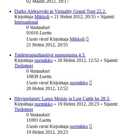
02 Maalis 2012, 18:17
Darko Aleksovski in Virtuality Grand Tour 22.2.
Kirjoittaja
Mikkoli
»
21 Helmi 2012, 20:55
» Sijainti:
International
0
Vastaukset
91610
Luettu
Uusin viesti
Kirjoittaja
Mikkoli
21 Helmi 2012, 20:55
Taideterapiailtapäivä sunnuntaina 4.3.
Kirjoittaja
nurmikko
»
20 Helmi 2012, 12:52
» Sijainti:
Tiedotteet
0
Vastaukset
10839
Luettu
Uusin viesti
Kirjoittaja
nurmikko
20 Helmi 2012, 12:52
Hirvipeijaiset: Laura Moisio ja Lost Cattle ke 28.3.
Kirjoittaja
nurmikko
»
19 Helmi 2012, 20:23
» Sijainti:
Tiedotteet
0
Vastaukset
11093
Luettu
Uusin viesti
Kirjoittaja
nurmikko
19 Helmi 2012, 20:23