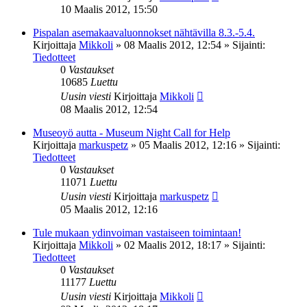
10 Maalis 2012, 15:50
Pispalan asemakaavaluonnokset nähtävilla 8.3.-5.4.
Kirjoittaja
Mikkoli
»
08 Maalis 2012, 12:54
» Sijainti:
Tiedotteet
0
Vastaukset
10685
Luettu
Uusin viesti
Kirjoittaja
Mikkoli
08 Maalis 2012, 12:54
Museoyö autta - Museum Night Call for Help
Kirjoittaja
markuspetz
»
05 Maalis 2012, 12:16
» Sijainti:
Tiedotteet
0
Vastaukset
11071
Luettu
Uusin viesti
Kirjoittaja
markuspetz
05 Maalis 2012, 12:16
Tule mukaan ydinvoiman vastaiseen toimintaan!
Kirjoittaja
Mikkoli
»
02 Maalis 2012, 18:17
» Sijainti:
Tiedotteet
0
Vastaukset
11177
Luettu
Uusin viesti
Kirjoittaja
Mikkoli