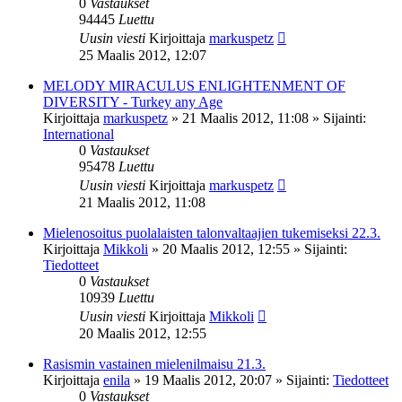
0
Vastaukset
94445
Luettu
Uusin viesti
Kirjoittaja
markuspetz
25 Maalis 2012, 12:07
MELODY MIRACULUS ENLIGHTENMENT OF
DIVERSITY - Turkey any Age
Kirjoittaja
markuspetz
»
21 Maalis 2012, 11:08
» Sijainti:
International
0
Vastaukset
95478
Luettu
Uusin viesti
Kirjoittaja
markuspetz
21 Maalis 2012, 11:08
Mielenosoitus puolalaisten talonvaltaajien tukemiseksi 22.3.
Kirjoittaja
Mikkoli
»
20 Maalis 2012, 12:55
» Sijainti:
Tiedotteet
0
Vastaukset
10939
Luettu
Uusin viesti
Kirjoittaja
Mikkoli
20 Maalis 2012, 12:55
Rasismin vastainen mielenilmaisu 21.3.
Kirjoittaja
enila
»
19 Maalis 2012, 20:07
» Sijainti:
Tiedotteet
0
Vastaukset