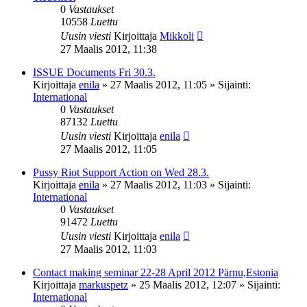
0
Vastaukset
10558
Luettu
Uusin viesti
Kirjoittaja
Mikkoli
27 Maalis 2012, 11:38
ISSUE Documents Fri 30.3.
Kirjoittaja
enila
»
27 Maalis 2012, 11:05
» Sijainti:
International
0
Vastaukset
87132
Luettu
Uusin viesti
Kirjoittaja
enila
27 Maalis 2012, 11:05
Pussy Riot Support Action on Wed 28.3.
Kirjoittaja
enila
»
27 Maalis 2012, 11:03
» Sijainti:
International
0
Vastaukset
91472
Luettu
Uusin viesti
Kirjoittaja
enila
27 Maalis 2012, 11:03
Contact making seminar 22-28 April 2012 Pärnu,Estonia
Kirjoittaja
markuspetz
»
25 Maalis 2012, 12:07
» Sijainti:
International