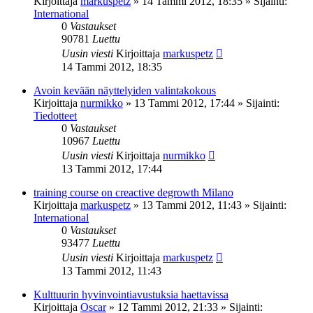
Kirjoittaja
markuspetz
»
14 Tammi 2012, 18:35
» Sijainti:
International
0
Vastaukset
90781
Luettu
Uusin viesti
Kirjoittaja
markuspetz
14 Tammi 2012, 18:35
Avoin kevään näyttelyiden valintakokous
Kirjoittaja
nurmikko
»
13 Tammi 2012, 17:44
» Sijainti:
Tiedotteet
0
Vastaukset
10967
Luettu
Uusin viesti
Kirjoittaja
nurmikko
13 Tammi 2012, 17:44
training course on creactive degrowth Milano
Kirjoittaja
markuspetz
»
13 Tammi 2012, 11:43
» Sijainti:
International
0
Vastaukset
93477
Luettu
Uusin viesti
Kirjoittaja
markuspetz
13 Tammi 2012, 11:43
Kulttuurin hyvinvointiavustuksia haettavissa
Kirjoittaja
Oscar
»
12 Tammi 2012, 21:33
» Sijainti: