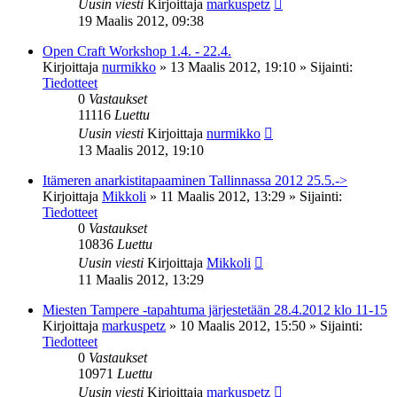
Uusin viesti
Kirjoittaja
markuspetz
19 Maalis 2012, 09:38
Open Craft Workshop 1.4. - 22.4.
Kirjoittaja
nurmikko
»
13 Maalis 2012, 19:10
» Sijainti:
Tiedotteet
0
Vastaukset
11116
Luettu
Uusin viesti
Kirjoittaja
nurmikko
13 Maalis 2012, 19:10
Itämeren anarkistitapaaminen Tallinnassa 2012 25.5.->
Kirjoittaja
Mikkoli
»
11 Maalis 2012, 13:29
» Sijainti:
Tiedotteet
0
Vastaukset
10836
Luettu
Uusin viesti
Kirjoittaja
Mikkoli
11 Maalis 2012, 13:29
Miesten Tampere -tapahtuma järjestetään 28.4.2012 klo 11-15
Kirjoittaja
markuspetz
»
10 Maalis 2012, 15:50
» Sijainti:
Tiedotteet
0
Vastaukset
10971
Luettu
Uusin viesti
Kirjoittaja
markuspetz