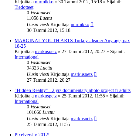
Kirjoittaja
nurmikko
»
30 Tammi 2012, 15:18
» Sijainti:
Tiedotteet
0
Vastaukset
11058
Luettu
Uusin viesti
Kirjoittaja
nurmikko
30 Tammi 2012, 15:18
MARGINAL YOUTH ARTS Turkey - leader Any age, pax
18-25
Kirjoittaja
markuspetz
»
27 Tammi 2012, 20:27
» Sijainti:
International
0
Vastaukset
94323
Luettu
Uusin viesti
Kirjoittaja
markuspetz
27 Tammi 2012, 20:27
"Hidden Reality" - 2 yrs documentary photo project fr adults
Kirjoittaja
markuspetz
»
25 Tammi 2012, 11:55
» Sijainti:
International
0
Vastaukset
101666
Luettu
Uusin viesti
Kirjoittaja
markuspetz
25 Tammi 2012, 11:55
Pixelversity 2012!