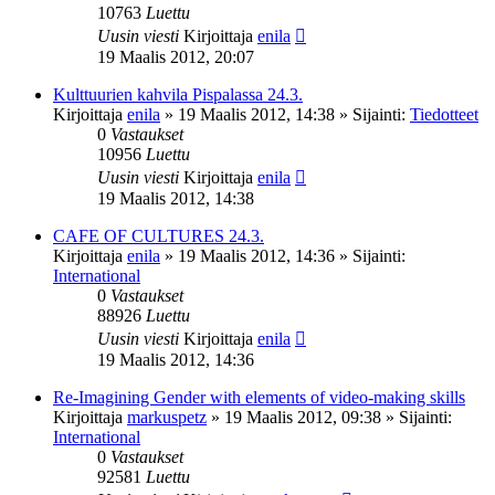
10763
Luettu
Uusin viesti
Kirjoittaja
enila
19 Maalis 2012, 20:07
Kulttuurien kahvila Pispalassa 24.3.
Kirjoittaja
enila
»
19 Maalis 2012, 14:38
» Sijainti:
Tiedotteet
0
Vastaukset
10956
Luettu
Uusin viesti
Kirjoittaja
enila
19 Maalis 2012, 14:38
CAFE OF CULTURES 24.3.
Kirjoittaja
enila
»
19 Maalis 2012, 14:36
» Sijainti:
International
0
Vastaukset
88926
Luettu
Uusin viesti
Kirjoittaja
enila
19 Maalis 2012, 14:36
Re-Imagining Gender with elements of video-making skills
Kirjoittaja
markuspetz
»
19 Maalis 2012, 09:38
» Sijainti:
International
0
Vastaukset
92581
Luettu