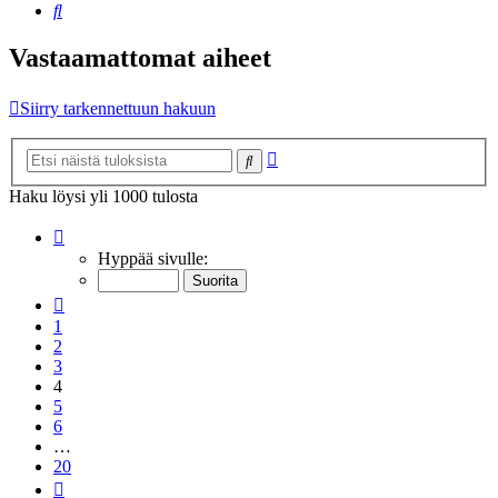
Etsi
Vastaamattomat aiheet
Siirry tarkennettuun hakuun
Tarkennettu
Etsi
haku
Haku löysi yli 1000 tulosta
Sivu
4
/
20
Hyppää sivulle:
Edellinen
1
2
3
4
5
6
…
20
Seuraava