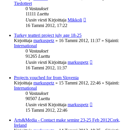
Tiedotteet
0
Vastaukset
11111
Luettu
Uusin viesti
Kirjoittaja
Mikkoli
16 Tammi 2012, 17:22
Turkey teatteri project july age 18-25
Kirjoittaja
markuspetz
»
16 Tammi 2012, 11:37
» Sijainti:
International
0
Vastaukset
91265
Luettu
Uusin viesti
Kirjoittaja
markuspetz
16 Tammi 2012, 11:37
Projects vouched for from Slovenia
Kirjoittaja
markuspetz
»
15 Tammi 2012, 22:46
» Sijainti:
International
0
Vastaukset
90507
Luettu
Uusin viesti
Kirjoittaja
markuspetz
15 Tammi 2012, 22:46
Arts&Media - Contact make seminr 23-25 Feb 2012Cork,
Ireland