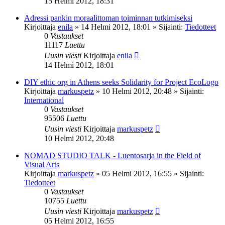
15 Helmi 2012, 18:31
Adressi pankin moraalittoman toiminnan tutkimiseksi
Kirjoittaja
enila
»
14 Helmi 2012, 18:01
» Sijainti:
Tiedotteet
0
Vastaukset
11117
Luettu
Uusin viesti
Kirjoittaja
enila
14 Helmi 2012, 18:01
DIY ethic org in Athens seeks Solidarity for Project EcoLogo
Kirjoittaja
markuspetz
»
10 Helmi 2012, 20:48
» Sijainti:
International
0
Vastaukset
95506
Luettu
Uusin viesti
Kirjoittaja
markuspetz
10 Helmi 2012, 20:48
NOMAD STUDIO TALK - Luentosarja in the Field of
Visual Arts
Kirjoittaja
markuspetz
»
05 Helmi 2012, 16:55
» Sijainti:
Tiedotteet
0
Vastaukset
10755
Luettu
Uusin viesti
Kirjoittaja
markuspetz
05 Helmi 2012, 16:55