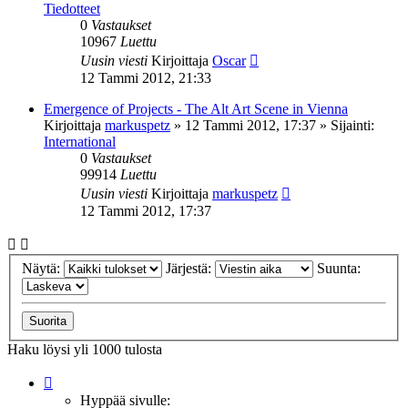
Tiedotteet
0
Vastaukset
10967
Luettu
Uusin viesti
Kirjoittaja
Oscar
12 Tammi 2012, 21:33
Emergence of Projects - The Alt Art Scene in Vienna
Kirjoittaja
markuspetz
»
12 Tammi 2012, 17:37
» Sijainti:
International
0
Vastaukset
99914
Luettu
Uusin viesti
Kirjoittaja
markuspetz
12 Tammi 2012, 17:37
Näytä:
Järjestä:
Suunta:
Haku löysi yli 1000 tulosta
Sivu
4
/
20
Hyppää sivulle: