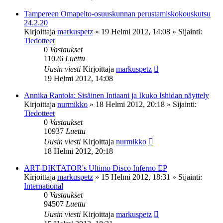
Tampereen Omapelto-osuuskunnan perustamiskokouskutsu
24.2.20
Kirjoittaja
markuspetz
»
19 Helmi 2012, 14:08
» Sijainti:
Tiedotteet
0
Vastaukset
11026
Luettu
Uusin viesti
Kirjoittaja
markuspetz
19 Helmi 2012, 14:08
Annika Rantola: Sisäinen Intiaani ja Ikuko Ishidan näyttely
Kirjoittaja
nurmikko
»
18 Helmi 2012, 20:18
» Sijainti:
Tiedotteet
0
Vastaukset
10937
Luettu
Uusin viesti
Kirjoittaja
nurmikko
18 Helmi 2012, 20:18
ART DIKTATOR's Ultimo Disco Inferno EP
Kirjoittaja
markuspetz
»
15 Helmi 2012, 18:31
» Sijainti:
International
0
Vastaukset
94507
Luettu
Uusin viesti
Kirjoittaja
markuspetz