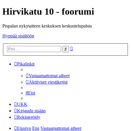
Hirvikatu 10 - foorumi
Pispalan nykytaiteen keskuksen keskustelupalsta
Hyppää sisältöön
Tarkennettu
Etsi
haku
Pikalinkit
Vastaamattomat aiheet
Aktiiviset viestiketjut
Etsi
UKK
Kirjaudu sisään
Rekisteröidy
Etusivu
Etsi
Vastaamattomat aiheet